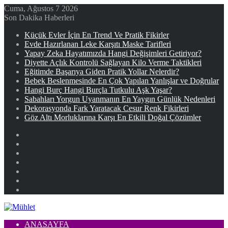
Cuma, Ağustos 7 2026
Son Dakika Haberleri
Küçük Evler İçin En Trend Ve Pratik Fikirler
Evde Hazırlanan Leke Karşıtı Maske Tarifleri
Yapay Zeka Hayatımızda Hangi Değişimleri Getiriyor?
Diyette Açlık Kontrolü Sağlayan Kilo Verme Taktikleri
Eğitimde Başarıya Giden Pratik Yollar Nelerdir?
Bebek Beslenmesinde En Çok Yapılan Yanlışlar ve Doğrular
Hangi Burç Hangi Burçla Tutkulu Aşk Yaşar?
Sabahları Yorgun Uyanmanın En Yaygın Günlük Nedenleri
Dekorasyonda Fark Yaratacak Cesur Renk Fikirleri
Göz Altı Morluklarına Karşı En Etkili Doğal Çözümler
Facebook
X
YouTube
Instagram
Kayıt
Ol
Rastgele
Makale
Kenar
Bölmesi
ANASAYFA