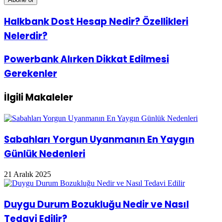
adresinizi
giriniz
Halkbank
Halkbank Dost Hesap Nedir? Özellikleri
Dost
Nelerdir?
Hesap
Nedir?
Özellikleri
Powerbank
Powerbank Alırken Dikkat Edilmesi
Nelerdir?
Alırken
Gerekenler
Dikkat
Edilmesi
Gerekenler
İlgili Makaleler
Sabahları Yorgun Uyanmanın En Yaygın
Günlük Nedenleri
21 Aralık 2025
Duygu Durum Bozukluğu Nedir ve Nasıl
Tedavi Edilir?