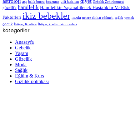
astroloji
diyet
aşı
cilt bakımı
balık burcu
beslenme
Gebelik Zehirlenmesi
hamilelik
Hamilelikte Yaşanabilecek Hastalıklar Ve Risk
güzellik
ikiz bebekler
Faktörleri
moda
nelere dikkat edilmeli
sağlık
yemek
çocuk
İhtiyaç Kredisi-
İhtiyaç kredisi faiz oranları
kategoriler
Anasayfa
Gebelik
Yaşam
Güzellik
Moda
Sağlık
Eğitim & Kurs
Gizlilik politikası