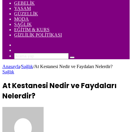
GEBELIK
YAŞAM
GÜZELLIK
MODA
SAĞLIK
EĞITIM & KURS
GIZLILIK POLITIKASI
Rastgele
Makale
Kenar
Bölmesi
Arama
yap
Anasayfa
/
Sağlık
/
At Kestanesi Nedir ve Faydaları Nelerdir?
...
Sağlık
At Kestanesi Nedir ve Faydaları
Nelerdir?
Bir
e-
posta
göndermek