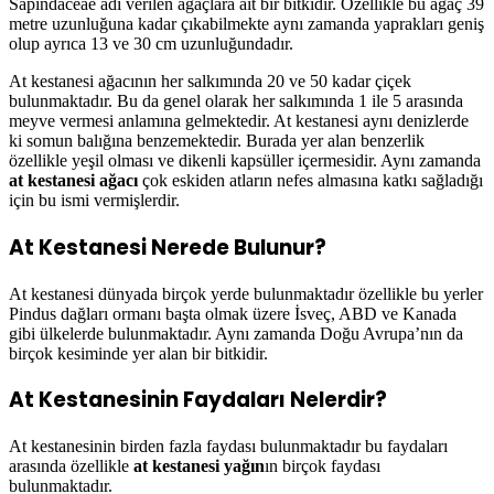
Sapindaceae adı verilen ağaçlara ait bir bitkidir. Özellikle bu ağaç 39
metre uzunluğuna kadar çıkabilmekte aynı zamanda yaprakları geniş
olup ayrıca 13 ve 30 cm uzunluğundadır.
At kestanesi ağacının her salkımında 20 ve 50 kadar çiçek
bulunmaktadır. Bu da genel olarak her salkımında 1 ile 5 arasında
meyve vermesi anlamına gelmektedir. At kestanesi aynı denizlerde
ki somun balığına benzemektedir. Burada yer alan benzerlik
özellikle yeşil olması ve dikenli kapsüller içermesidir. Aynı zamanda
at kestanesi ağacı
çok eskiden atların nefes almasına katkı sağladığı
için bu ismi vermişlerdir.
At Kestanesi Nerede Bulunur?
At kestanesi dünyada birçok yerde bulunmaktadır özellikle bu yerler
Pindus dağları ormanı başta olmak üzere İsveç, ABD ve Kanada
gibi ülkelerde bulunmaktadır. Aynı zamanda Doğu Avrupa’nın da
birçok kesiminde yer alan bir bitkidir.
At Kestanesinin Faydaları Nelerdir?
At kestanesinin birden fazla faydası bulunmaktadır bu faydaları
arasında özellikle
at kestanesi yağın
ın birçok faydası
bulunmaktadır.