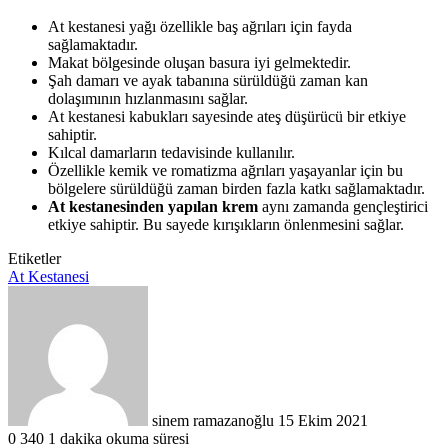
At kestanesi yağı özellikle baş ağrıları için fayda
sağlamaktadır.
Makat bölgesinde oluşan basura iyi gelmektedir.
Şah damarı ve ayak tabanına sürüldüğü zaman kan
dolaşımının hızlanmasını sağlar.
At kestanesi kabukları sayesinde ateş düşürücü bir etkiye
sahiptir.
Kılcal damarların tedavisinde kullanılır.
Özellikle kemik ve romatizma ağrıları yaşayanlar için bu
bölgelere sürüldüğü zaman birden fazla katkı sağlamaktadır.
At kestanesinden yapılan krem
aynı zamanda gençleştirici
etkiye sahiptir. Bu sayede kırışıkların önlenmesini sağlar.
Etiketler
At Kestanesi
Bir
e-
posta
göndermek
sinem ramazanoğlu
15 Ekim 2021
0
340
1 dakika okuma süresi