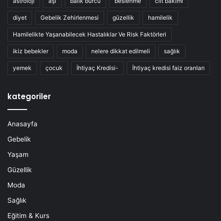
astroloji
aşı
balık burcu
beslenme
cilt bakımı
diyet
Gebelik Zehirlenmesi
güzellik
hamilelik
Hamilelikte Yaşanabilecek Hastalıklar Ve Risk Faktörleri
ikiz bebekler
moda
nelere dikkat edilmeli
sağlık
yemek
çocuk
İhtiyaç Kredisi-
İhtiyaç kredisi faiz oranları
kategoriler
Anasayfa
Gebelik
Yaşam
Güzellik
Moda
Sağlık
Eğitim & Kurs