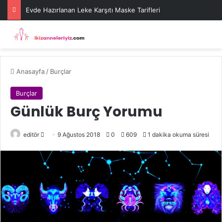
Evde Hazırlanan Leke Karşıtı Maske Tarifleri
Anasayfa
/
Burçlar
Burçlar
Günlük Burç Yorumu
Bir
editör
9 Ağustos 2018
0
609
1 dakika okuma süresi
e-
posta
göndermek