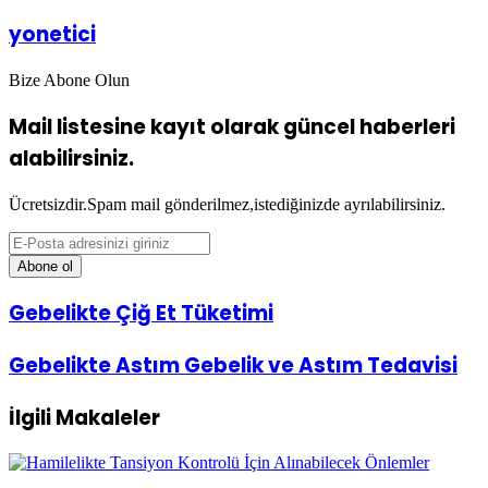
yonetici
Bize Abone Olun
Mail listesine kayıt olarak güncel haberleri
alabilirsiniz.
Ücretsizdir.Spam mail gönderilmez,istediğinizde ayrılabilirsiniz.
E-
Posta
adresinizi
giriniz
Gebelikte
Gebelikte Çiğ Et Tüketimi
Çiğ
Et
Gebelikte
Gebelikte Astım Gebelik ve Astım Tedavisi
Tüketimi
Astım
Gebelik
İlgili Makaleler
ve
Astım
Tedavisi