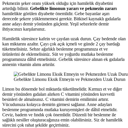
Pekmezin şeker oranı yüksek olduğu için hamilelik diyabetini
artırdığı bilinir.
Gebelikte limonun yararı ve pekmezin zararı
hamilelikte görülen diyabette önemlidir. Gebe bayanlar aşırı
derecede şekere yüklenmemesi gerekir. Bitkisel kaynaklı gıdalarla
anne adayı demir yönünden güçlenir. Yeşil sebzelerle demir
ihtiyacınızı karşılarsınız.
Hamilelik süresince kafein ve çaydan uzak durun. Çay bedende olan
kan miktarını azaltır. Çayı çok açık içmeli ve günde 2 çay bardağı
tüketmelisiniz. Sebze ağırlıklı beslenme programınıza et ve
ürünlerini de eklemelisiniz. Süt ve yoğurdu mutlaka beslenme
programınıza dâhil etmelisiniz. Gebelik süresince alınan ek gıdalarla
annenin vitamin alımı artırılır.
Gebelikte Limonu Eksik Etmeyin ve Pekmezden Uzak Durun
Limon bu dönemde bol miktarda tüketilmelidir. Kırmızı et ve diğer
demir yönünden gıdaları alırken C vitamini yönünden kuvvetli
besinleri de almalısınız. C vitamini demirin emilimini artırır.
Vücudunuza kolayca demirin girmesi sağlanır. Anne adayları
beslenme programında mutlaka kuruyemişleri de dâhil etmelidir.
Ceviz, badem ve fındık çok önemlidir. Düzenli bir beslenme ile
sağlıklı nesiller oluşturacağınıza emin olabilirsiniz. Siz de hamilelik
sürecini çok rahat şekilde geçirrisiniz.