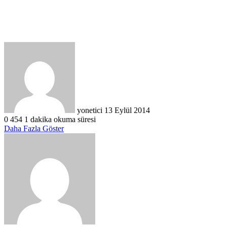
Bir
e-
posta
göndermek
yonetici
13 Eylül 2014
0
454
1 dakika okuma süresi
Daha Fazla Göster