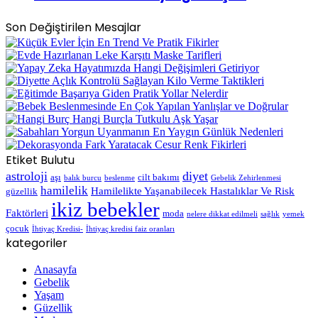
Son Değiştirilen Mesajlar
Etiket Bulutu
astroloji
diyet
aşı
cilt bakımı
balık burcu
beslenme
Gebelik Zehirlenmesi
hamilelik
Hamilelikte Yaşanabilecek Hastalıklar Ve Risk
güzellik
ikiz bebekler
Faktörleri
moda
nelere dikkat edilmeli
sağlık
yemek
çocuk
İhtiyaç Kredisi-
İhtiyaç kredisi faiz oranları
kategoriler
Anasayfa
Gebelik
Yaşam
Güzellik