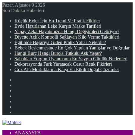
Pazar, Ağustos 9 2026
Son Dakika Haberleri
Küçük Evler İçin En Trend Ve Pratik Fikirler
Evde Hazırlanan Leke Karşıtı Maske Tarifleri
Yapay Zeka Hayatımızda Hangi Değişimleri Getiriyor?
Diyette Açlık Kontrolü Sağlayan Kilo Verme Taktikleri
Eğitimde Başarıya Giden Pratik Yollar Nelerdir?
Bebek Beslenmesinde En Çok Yapılan Yanlışlar ve Doğrular
Hangi Burç Hangi Burçla Tutkulu Aşk Yaşar?
Sabahları Yorgun Uyanmanın En Yaygın Günlük Nedenleri
Dekorasyonda Fark Yaratacak Cesur Renk Fikirleri
Göz Altı Morluklarına Karşı En Etkili Doğal Çözümler
Facebook
X
YouTube
Instagram
Kayıt
Ol
Rastgele
Makale
Kenar
Bölmesi
ANASAYFA