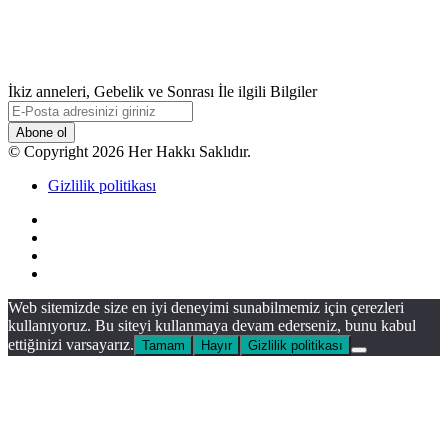
İkiz anneleri, Gebelik ve Sonrası İle ilgili Bilgiler
E-
Posta
adresinizi
© Copyright 2026 Her Hakkı Saklıdır.
giriniz
Gizlilik politikası
Facebook
X
YouTube
Instagram
Facebook
X
WhatsApp
Telegram
Viber
Başa
Web sitemizde size en iyi deneyimi sunabilmemiz için çerezleri
dön
kullanıyoruz. Bu siteyi kullanmaya devam ederseniz, bunu kabul
tuşu
ettiğinizi varsayarız.
Tamam
Hayır
Gizlilik politikası