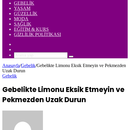
GEBELIK
YAŞAM
GÜZELLIK
MODA
SAĞLIK
EĞITIM & KURS
GIZLILIK POLITIKASI
Rastgele
Makale
Kenar
Bölmesi
Arama
yap
Anasayfa
/
Gebelik
/
Gebelikte Limonu Eksik Etmeyin ve Pekmezden
...
Uzak Durun
Gebelik
Gebelikte Limonu Eksik Etmeyin ve
Pekmezden Uzak Durun
Bir
e-
posta
göndermek