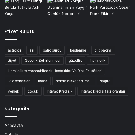
Etiket Bulutu
astroloji
aşı
balık burcu
beslenme
cilt bakımı
diyet
Gebelik Zehirlenmesi
güzellik
hamilelik
Hamilelikte Yaşanabilecek Hastalıklar Ve Risk Faktörleri
ikiz bebekler
moda
nelere dikkat edilmeli
sağlık
yemek
çocuk
İhtiyaç Kredisi-
İhtiyaç kredisi faiz oranları
kategoriler
Anasayfa
Gebelik