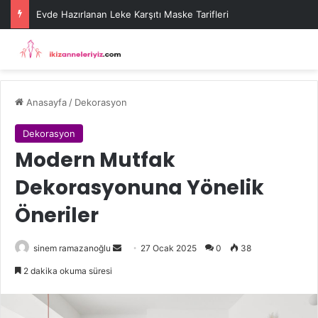
Evde Hazırlanan Leke Karşıtı Maske Tarifleri
Anasayfa
/
Dekorasyon
Dekorasyon
Modern Mutfak
Dekorasyonuna Yönelik
Öneriler
Bir
sinem ramazanoğlu
27 Ocak 2025
0
38
e-
2 dakika okuma süresi
posta
göndermek