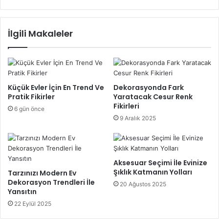
dokular, mutfağa hem sıcaklık katar hem de modern bir
hava yaratır. Bu malzemelerin minimalist bir şekilde
İlgili Makaleler
kullanılması, estetik açıdan zarif bir görünüm elde
edilmesini sağlar. Mermer tezgahlar, mutfaklarda sıklıkla
tercih edilen malzemelerdendir çünkü dayanıklı, şık ve
kolay temizlenebilir olmalarıyla pratik bir seçimdir.
Küçük Evler İçin En Trend Ve
Dekorasyonda Fark
Pratik Fikirler
Yaratacak Cesur Renk
Minimalist tasarımlar, karmaşadan uzak, sade ve şık
Fikirleri
6 gün önce
mutfaklar yaratmaya olanak tanır. Fazla eşya ve
9 Aralık 2025
süslemelerden kaçınılır, bunun yerine zarif çizgilere sahip
mutfak dolapları ve modern cihazlar kullanılır. Böylece,
mutfak alanında ferah bir atmosfer oluşur.
Aksesuar Seçimi İle Evinize
Şıklık Katmanın Yolları
Tarzınızı Modern Ev
Teknoloji ve Yenilikçi Mutfak
Dekorasyon Trendleri İle
20 Ağustos 2025
Ekipmanları
Yansıtın
22 Eylül 2025
Modern mutfak dekorasyonu, teknoloji ile iç içe geçmiş bir