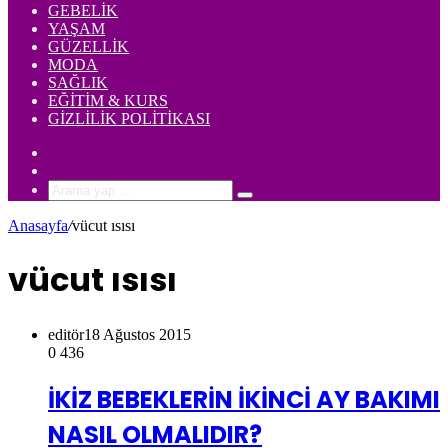
GEBELIK
YAŞAM
GÜZELLIK
MODA
SAĞLIK
EĞITIM & KURS
GIZLILIK POLITIKASI
Rastgele
Makale
Kenar
Bölmesi
Arama
yap
Anasayfa
/
vücut ısısı
...
vücut ısısı
editör
18 Ağustos 2015
0
436
İKİZ BEBEKLERİN İKİNCİ AY BAKIMI
NASIL OLMALIDIR?