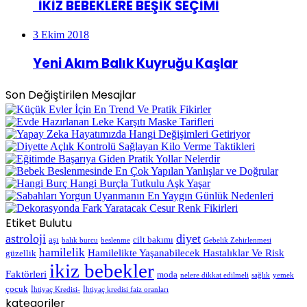
İKİZ BEBEKLERE BEŞİK SEÇİMİ
3 Ekim 2018
Yeni Akım Balık Kuyruğu Kaşlar
Son Değiştirilen Mesajlar
Etiket Bulutu
astroloji
diyet
aşı
cilt bakımı
balık burcu
beslenme
Gebelik Zehirlenmesi
hamilelik
Hamilelikte Yaşanabilecek Hastalıklar Ve Risk
güzellik
ikiz bebekler
Faktörleri
moda
nelere dikkat edilmeli
sağlık
yemek
çocuk
İhtiyaç Kredisi-
İhtiyaç kredisi faiz oranları
kategoriler