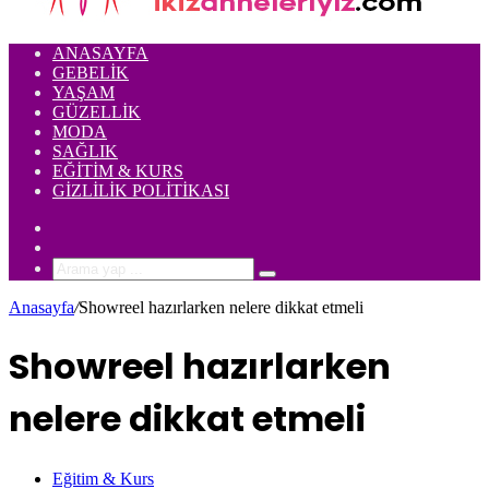
ANASAYFA
GEBELIK
YAŞAM
GÜZELLIK
MODA
SAĞLIK
EĞITIM & KURS
GIZLILIK POLITIKASI
Rastgele
Makale
Kenar
Bölmesi
Arama
yap
Anasayfa
/
Showreel hazırlarken nelere dikkat etmeli
...
Showreel hazırlarken
nelere dikkat etmeli
Eğitim & Kurs