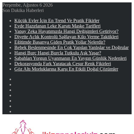
Perşembe, Ağustos 6 2026
Son Dakika Haberleri
Küçük Evler İçin En Trend Ve Pratik Fikirler
Evde Hazırlanan Leke Karşıtı Maske Tarifleri
Yapay Zeka Hayatımızda Hangi Değişimleri Getiriyor?
Diyette Açlık Kontrolü Sağlayan Kilo Verme Taktikleri
Eğitimde Başarıya Giden Pratik Yollar Nelerdir?
Bebek Beslenmesinde En Çok Yapılan Yanlışlar ve Doğrular
Hangi Burç Hangi Burçla Tutkulu Aşk Yaşar?
Sabahları Yorgun Uyanmanın En Yaygın Günlük Nedenleri
Dekorasyonda Fark Yaratacak Cesur Renk Fikirleri
Göz Altı Morluklarına Karşı En Etkili Doğal Çözümler
Facebook
X
YouTube
Instagram
Kayıt
Ol
Rastgele
Makale
Kenar
Bölmesi