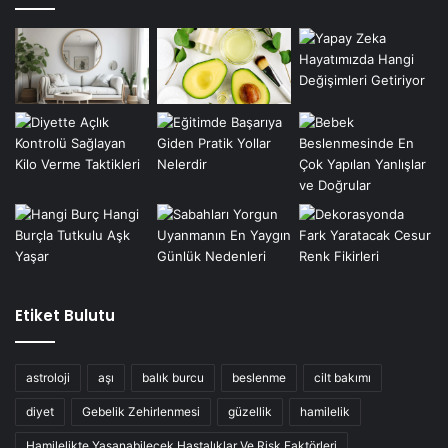
Etiket Bulutu
astroloji
aşı
balık burcu
beslenme
cilt bakımı
diyet
Gebelik Zehirlenmesi
güzellik
hamilelik
Hamilelikte Yaşanabilecek Hastalıklar Ve Risk Faktörleri