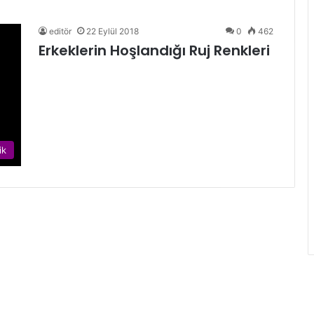
editör
22 Eylül 2018
0
462
Erkeklerin Hoşlandığı Ruj Renkleri
ik