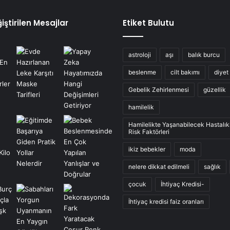
iştirilen Mesajlar
Etiket Bulutu
astroloji
aşı
balık burcu
beslenme
cilt bakımı
diyet
Gebelik Zehirlenmesi
güzellik
hamilelik
Hamilelikte Yaşanabilecek Hastalık
Risk Faktörleri
ikiz bebekler
moda
nelere dikkat edilmeli
sağlık
çocuk
İhtiyaç Kredisi-
İhtiyaç kredisi faiz oranları