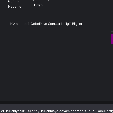
E
İkiz anneleri, Gebelik ve Sonrası İle ilgili Bilgiler
P
a
g
eri kullanıyoruz. Bu siteyi kullanmaya devam ederseniz, bunu kabul ettiği