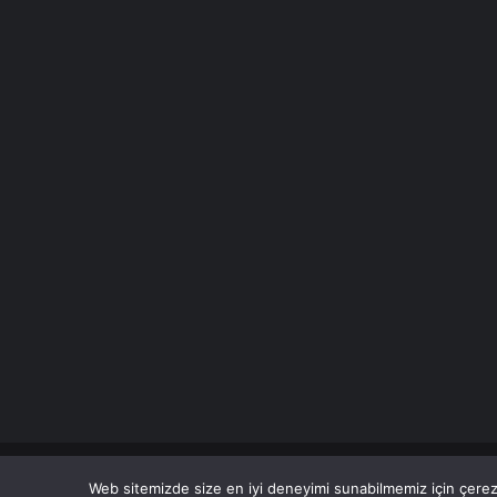
© Copyright 2026 Her Hakkı Saklıdır.
Web sitemizde size en iyi deneyimi sunabilmemiz için çerezl