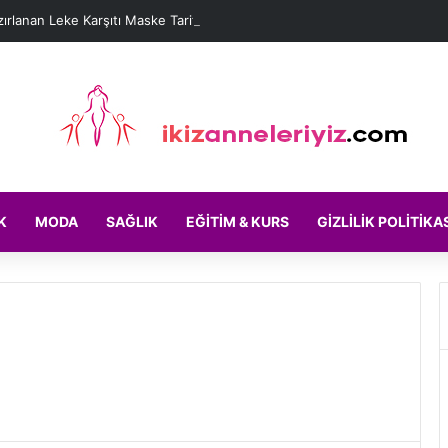
ırlanan Leke Karşıtı Maske Tarifleri
K
MODA
SAĞLIK
EĞITIM & KURS
GIZLILIK POLITIKA