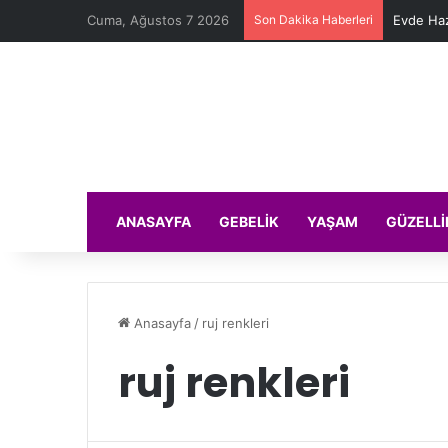
Cuma, Ağustos 7 2026
Son Dakika Haberleri
Evde Haz
ANASAYFA
GEBELIK
YAŞAM
GÜZELLI
Anasayfa
/
ruj renkleri
ruj renkleri