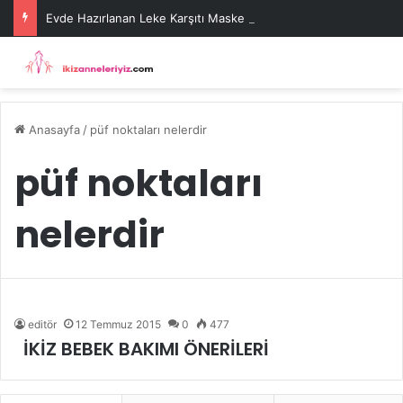
Evde Hazırlanan Leke Karşıtı Maske Tarifleri
Anasayfa
/
püf noktaları nelerdir
püf noktaları
nelerdir
editör
12 Temmuz 2015
0
477
İKİZ BEBEK BAKIMI ÖNERİLERİ