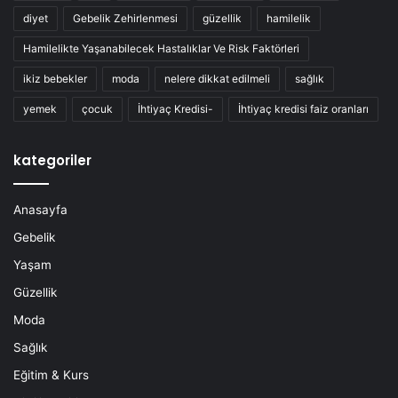
diyet
Gebelik Zehirlenmesi
güzellik
hamilelik
Hamilelikte Yaşanabilecek Hastalıklar Ve Risk Faktörleri
ikiz bebekler
moda
nelere dikkat edilmeli
sağlık
yemek
çocuk
İhtiyaç Kredisi-
İhtiyaç kredisi faiz oranları
kategoriler
Anasayfa
Gebelik
Yaşam
Güzellik
Moda
Sağlık
Eğitim & Kurs