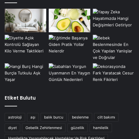
Etiket Bulutu
astroloji
aşı
balık burcu
beslenme
cilt bakımı
diyet
Gebelik Zehirlenmesi
güzellik
hamilelik
Hamilelikte Yaşanabilecek Hastalıklar Ve Risk Faktörleri