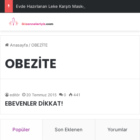
Evde Hazırlanan Leke Karşıtı Maske Tarifleri
Anasayfa
/
OBEZİTE
OBEZİTE
editör
20 Temmuz 2015
0
441
EBEVENLER DİKKAT!
Popüler
Son Eklenen
Yorumlar