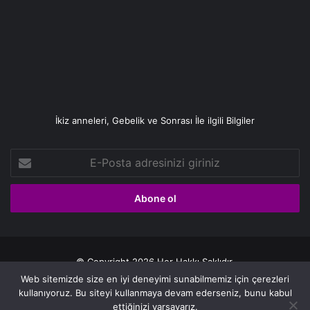
İkiz anneleri, Gebelik ve Sonrası İle ilgili Bilgiler
E-
Posta
adresinizi
giriniz
© Copyright 2026 Her Hakkı Saklıdır.
Web sitemizde size en iyi deneyimi sunabilmemiz için çerezleri
Gizlilik politikası
kullanıyoruz. Bu siteyi kullanmaya devam ederseniz, bunu kabul
ettiğinizi varsayarız.