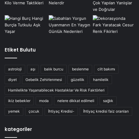
Etiket Bulutu
astroloji
aşı
balık burcu
beslenme
cilt bakımı
diyet
Gebelik Zehirlenmesi
güzellik
hamilelik
Hamilelikte Yaşanabilecek Hastalıklar Ve Risk Faktörleri
ikiz bebekler
moda
nelere dikkat edilmeli
sağlık
yemek
çocuk
İhtiyaç Kredisi-
İhtiyaç kredisi faiz oranları
kategoriler