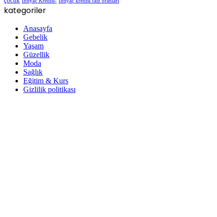
çocuk
İhtiyaç Kredisi-
İhtiyaç kredisi faiz oranları
kategoriler
Anasayfa
Gebelik
Yaşam
Güzellik
Moda
Sağlık
Eğitim & Kurs
Gizlilik politikası