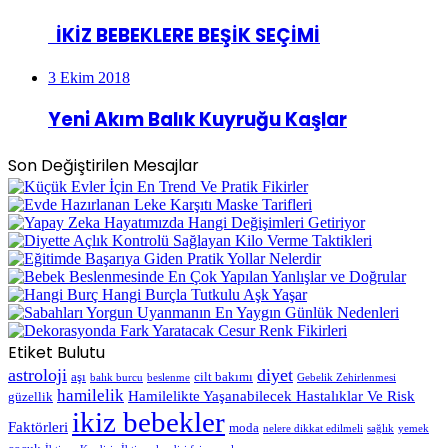
İKİZ BEBEKLERE BEŞİK SEÇİMİ
3 Ekim 2018
Yeni Akım Balık Kuyruğu Kaşlar
Son Değiştirilen Mesajlar
Etiket Bulutu
astroloji
diyet
aşı
cilt bakımı
balık burcu
beslenme
Gebelik Zehirlenmesi
hamilelik
Hamilelikte Yaşanabilecek Hastalıklar Ve Risk
güzellik
ikiz bebekler
Faktörleri
moda
nelere dikkat edilmeli
sağlık
yemek