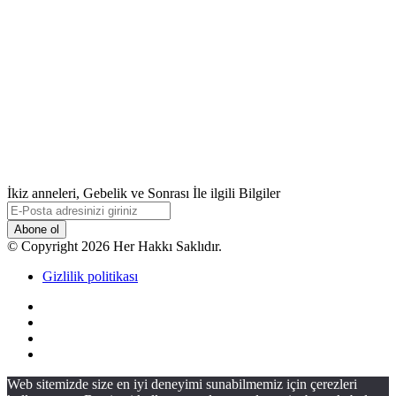
İkiz anneleri, Gebelik ve Sonrası İle ilgili Bilgiler
E-
Posta
adresinizi
© Copyright 2026 Her Hakkı Saklıdır.
giriniz
Gizlilik politikası
Facebook
X
YouTube
Instagram
Başa
Web sitemizde size en iyi deneyimi sunabilmemiz için çerezleri