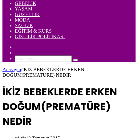
GEBELIK
YAŞAM
GÜZELLIK
MODA
SAĞLIK
EĞITIM & KURS
GIZLILIK POLITIKASI
Rastgele
Makale
Kenar
Bölmesi
Arama
yap
Anasayfa
/
İKİZ BEBEKLERDE ERKEN
...
DOĞUM(PREMATÜRE) NEDİR
İKİZ BEBEKLERDE ERKEN
DOĞUM(PREMATÜRE)
NEDİR