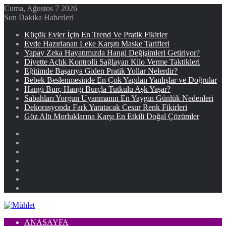
Cuma, Ağustos 7 2026
Son Dakika Haberleri
Küçük Evler İçin En Trend Ve Pratik Fikirler
Evde Hazırlanan Leke Karşıtı Maske Tarifleri
Yapay Zeka Hayatımızda Hangi Değişimleri Getiriyor?
Diyette Açlık Kontrolü Sağlayan Kilo Verme Taktikleri
Eğitimde Başarıya Giden Pratik Yollar Nelerdir?
Bebek Beslenmesinde En Çok Yapılan Yanlışlar ve Doğrular
Hangi Burç Hangi Burçla Tutkulu Aşk Yaşar?
Sabahları Yorgun Uyanmanın En Yaygın Günlük Nedenleri
Dekorasyonda Fark Yaratacak Cesur Renk Fikirleri
Göz Altı Morluklarına Karşı En Etkili Doğal Çözümler
Facebook
X
YouTube
Instagram
Kayıt
Ol
Rastgele
Makale
Kenar
Bölmesi
ANASAYFA