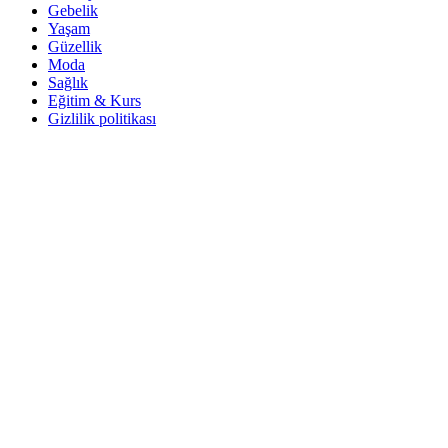
Gebelik
Yaşam
Güzellik
Moda
Sağlık
Eğitim & Kurs
Gizlilik politikası