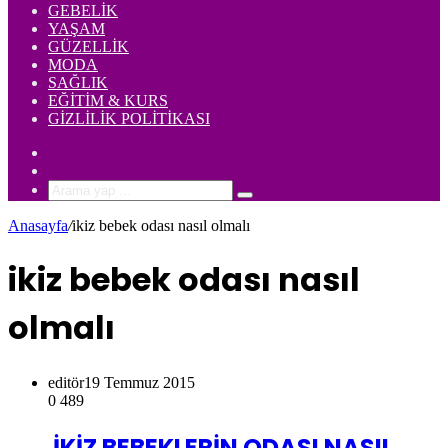
GEBELIK
YAŞAM
GÜZELLIK
MODA
SAĞLIK
EĞITIM & KURS
GIZLILIK POLITIKASI
Rastgele
Makale
Kenar
Bölmesi
Arama
yap
Anasayfa
/
ikiz bebek odası nasıl olmalı
...
ikiz bebek odası nasıl
olmalı
editör
19 Temmuz 2015
0
489
İKİZ BEBEKLERİN ODASI NASIL