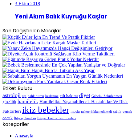
3 Ekim 2018
Yeni Akım Balık Kuyruğu Kaşlar
Son Değiştirilen Mesajlar
Etiket Bulutu
astroloji
diyet
aşı
cilt bakımı
balık burcu
beslenme
Gebelik Zehirlenmesi
hamilelik
Hamilelikte Yaşanabilecek Hastalıklar Ve Risk
güzellik
ikiz bebekler
Faktörleri
moda
nelere dikkat edilmeli
sağlık
yemek
çocuk
İhtiyaç Kredisi-
İhtiyaç kredisi faiz oranları
kategoriler
Anasayfa