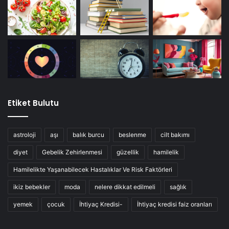
Etiket Bulutu
astroloji
aşı
balık burcu
beslenme
cilt bakımı
diyet
Gebelik Zehirlenmesi
güzellik
hamilelik
Hamilelikte Yaşanabilecek Hastalıklar Ve Risk Faktörleri
ikiz bebekler
moda
nelere dikkat edilmeli
sağlık
yemek
çocuk
İhtiyaç Kredisi-
İhtiyaç kredisi faiz oranları