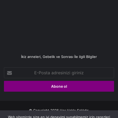
İkiz anneleri, Gebelik ve Sonrası İle ilgili Bilgiler
E-
Posta
adresinizi
giriniz
© Copyright 2026 Her Hakkı Saklıdır.
Web sitemizde size en iyi deneyimi sunabilmemiz için çerezleri