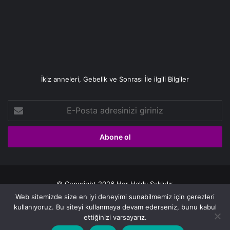
İkiz anneleri, Gebelik ve Sonrası İle ilgili Bilgiler
E-
Posta
adresinizi
giriniz
© Copyright 2026 Her Hakkı Saklıdır.
Web sitemizde size en iyi deneyimi sunabilmemiz için çerezleri
Gizlilik politikası
kullanıyoruz. Bu siteyi kullanmaya devam ederseniz, bunu kabul
ettiğinizi varsayarız.
Facebook
X
YouTube
Instagram