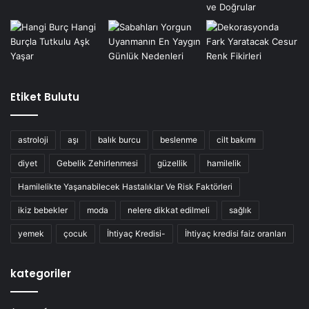
Etiket Bulutu
astroloji
aşı
balık burcu
beslenme
cilt bakımı
diyet
Gebelik Zehirlenmesi
güzellik
hamilelik
Hamilelikte Yaşanabilecek Hastalıklar Ve Risk Faktörleri
ikiz bebekler
moda
nelere dikkat edilmeli
sağlık
yemek
çocuk
İhtiyaç Kredisi-
İhtiyaç kredisi faiz oranları
kategoriler