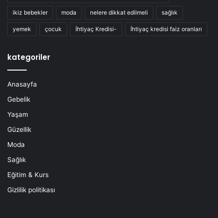
ikiz bebekler
moda
nelere dikkat edilmeli
sağlık
yemek
çocuk
İhtiyaç Kredisi-
İhtiyaç kredisi faiz oranları
kategoriler
Anasayfa
Gebelik
Yaşam
Güzellik
Moda
Sağlık
Eğitim & Kurs
Gizlilik politikası