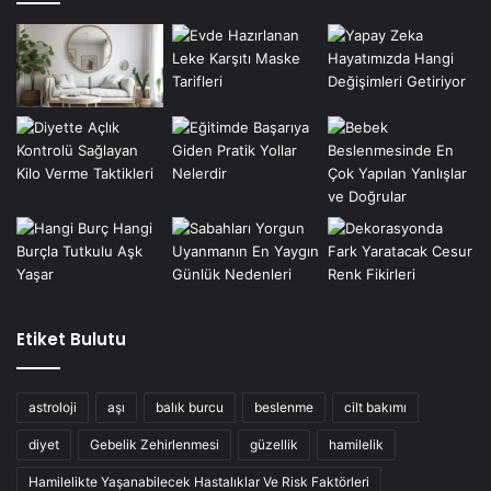
Etiket Bulutu
astroloji
aşı
balık burcu
beslenme
cilt bakımı
diyet
Gebelik Zehirlenmesi
güzellik
hamilelik
Hamilelikte Yaşanabilecek Hastalıklar Ve Risk Faktörleri