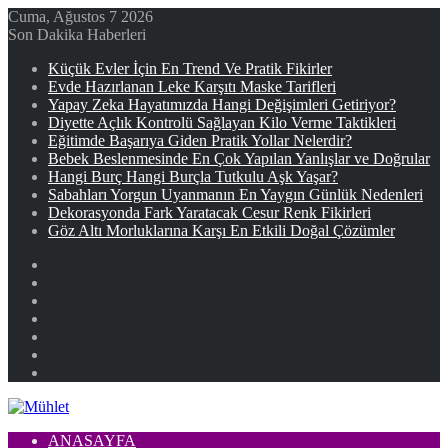
Cuma, Ağustos 7 2026
Son Dakika Haberleri
Küçük Evler İçin En Trend Ve Pratik Fikirler
Evde Hazırlanan Leke Karşıtı Maske Tarifleri
Yapay Zeka Hayatımızda Hangi Değişimleri Getiriyor?
Diyette Açlık Kontrolü Sağlayan Kilo Verme Taktikleri
Eğitimde Başarıya Giden Pratik Yollar Nelerdir?
Bebek Beslenmesinde En Çok Yapılan Yanlışlar ve Doğrular
Hangi Burç Hangi Burçla Tutkulu Aşk Yaşar?
Sabahları Yorgun Uyanmanın En Yaygın Günlük Nedenleri
Dekorasyonda Fark Yaratacak Cesur Renk Fikirleri
Göz Altı Morluklarına Karşı En Etkili Doğal Çözümler
Facebook
X
YouTube
Instagram
Kayıt
Ol
Rastgele
Makale
Kenar
Bölmesi
ANASAYFA