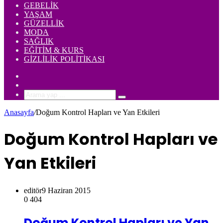
GEBELIK
YAŞAM
GÜZELLIK
MODA
SAĞLIK
EĞITIM & KURS
GIZLILIK POLITIKASI
Rastgele
Makale
Kenar
Bölmesi
Arama
yap
Anasayfa
/
Doğum Kontrol Hapları ve Yan Etkileri
...
Doğum Kontrol Hapları ve
Yan Etkileri
editör
9 Haziran 2015
0
404
Doğum Kontrol Hapları ve Yan