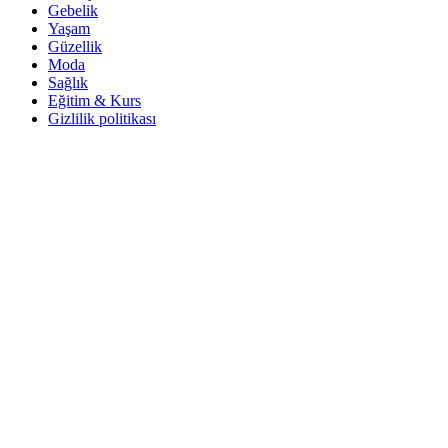
Gebelik
Yaşam
Güzellik
Moda
Sağlık
Eğitim & Kurs
Gizlilik politikası