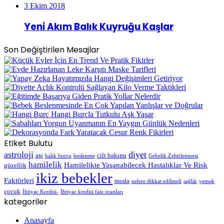
3 Ekim 2018
Yeni Akım Balık Kuyruğu Kaşlar
Son Değiştirilen Mesajlar
Etiket Bulutu
astroloji
diyet
aşı
cilt bakımı
balık burcu
beslenme
Gebelik Zehirlenmesi
hamilelik
Hamilelikte Yaşanabilecek Hastalıklar Ve Risk
güzellik
ikiz bebekler
Faktörleri
moda
nelere dikkat edilmeli
sağlık
yemek
çocuk
İhtiyaç Kredisi-
İhtiyaç kredisi faiz oranları
kategoriler
Anasayfa