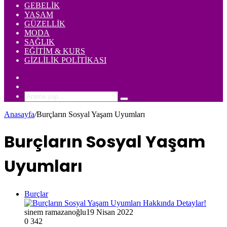
GEBELIK
YAŞAM
GÜZELLIK
MODA
SAĞLIK
EĞITIM & KURS
GIZLILIK POLITIKASI
Rastgele
Makale
Kenar
Bölmesi
Arama
yap
Anasayfa
/
Burçların Sosyal Yaşam Uyumları
...
Burçların Sosyal Yaşam
Uyumları
Burçlar
sinem ramazanoğlu
19 Nisan 2022
0
342