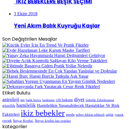
İKİZ BEBEKLERE BEŞİK SEÇİMİ
3 Ekim 2018
Yeni Akım Balık Kuyruğu Kaşlar
Son Değiştirilen Mesajlar
Etiket Bulutu
astroloji
diyet
aşı
cilt bakımı
balık burcu
beslenme
Gebelik Zehirlenmesi
hamilelik
Hamilelikte Yaşanabilecek Hastalıklar Ve Risk
güzellik
ikiz bebekler
Faktörleri
moda
nelere dikkat edilmeli
sağlık
yemek
çocuk
İhtiyaç Kredisi-
İhtiyaç kredisi faiz oranları
kategoriler