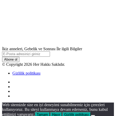
İkiz anneleri, Gebelik ve Sonrası İle ilgili Bilgiler
E-
Posta
adresinizi
© Copyright 2026 Her Hakkı Saklıdır.
giriniz
Gizlilik politikası
Facebook
X
YouTube
Instagram
Başa
Web sitemizde size en iyi deneyimi sunabilmemiz için çerezleri
dön
kullanıyoruz. Bu siteyi kullanmaya devam ederseniz, bunu kabul
tuşu
ettiğinizi varsayarız.
Tamam
Hayır
Gizlilik politikası