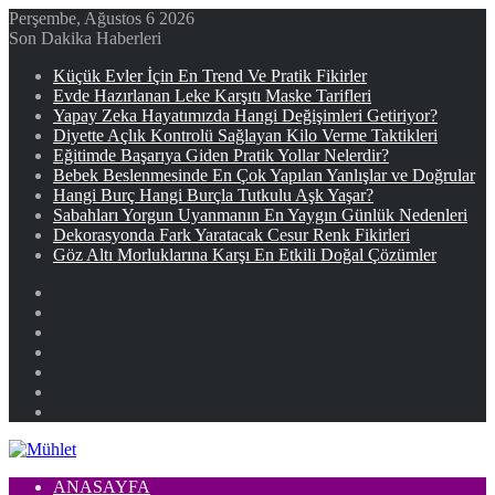
Perşembe, Ağustos 6 2026
Son Dakika Haberleri
Küçük Evler İçin En Trend Ve Pratik Fikirler
Evde Hazırlanan Leke Karşıtı Maske Tarifleri
Yapay Zeka Hayatımızda Hangi Değişimleri Getiriyor?
Diyette Açlık Kontrolü Sağlayan Kilo Verme Taktikleri
Eğitimde Başarıya Giden Pratik Yollar Nelerdir?
Bebek Beslenmesinde En Çok Yapılan Yanlışlar ve Doğrular
Hangi Burç Hangi Burçla Tutkulu Aşk Yaşar?
Sabahları Yorgun Uyanmanın En Yaygın Günlük Nedenleri
Dekorasyonda Fark Yaratacak Cesur Renk Fikirleri
Göz Altı Morluklarına Karşı En Etkili Doğal Çözümler
Facebook
X
YouTube
Instagram
Kayıt
Ol
Rastgele
Makale
Kenar
Bölmesi
ANASAYFA