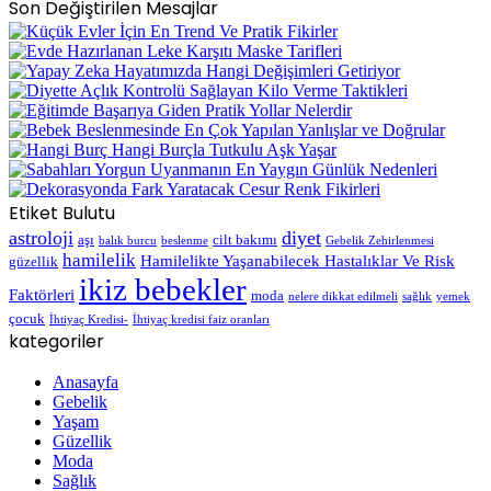
Son Değiştirilen Mesajlar
Etiket Bulutu
astroloji
diyet
aşı
cilt bakımı
balık burcu
beslenme
Gebelik Zehirlenmesi
hamilelik
Hamilelikte Yaşanabilecek Hastalıklar Ve Risk
güzellik
ikiz bebekler
Faktörleri
moda
nelere dikkat edilmeli
sağlık
yemek
çocuk
İhtiyaç Kredisi-
İhtiyaç kredisi faiz oranları
kategoriler
Anasayfa
Gebelik
Yaşam
Güzellik
Moda
Sağlık