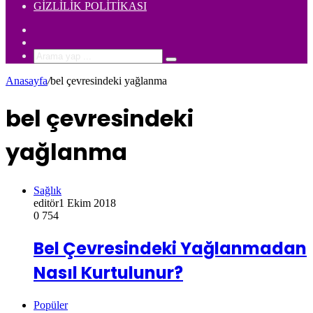
GIZLILIK POLITIKASI
Rastgele
Makale
Kenar
Bölmesi
Arama
yap
Anasayfa
/
bel çevresindeki yağlanma
...
bel çevresindeki
yağlanma
Sağlık
editör
1 Ekim 2018
0
754
Bel Çevresindeki Yağlanmadan
Nasıl Kurtulunur?
Popüler