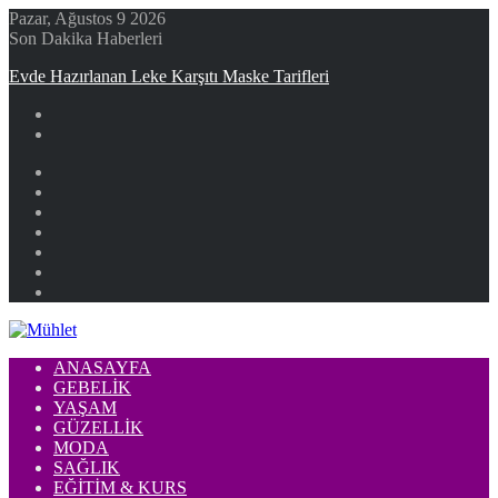
Pazar, Ağustos 9 2026
Son Dakika Haberleri
Evde Hazırlanan Leke Karşıtı Maske Tarifleri
Facebook
X
YouTube
Instagram
Kayıt
Ol
Rastgele
Makale
Kenar
Bölmesi
ANASAYFA
GEBELIK
YAŞAM
GÜZELLIK
MODA
SAĞLIK
EĞITIM & KURS