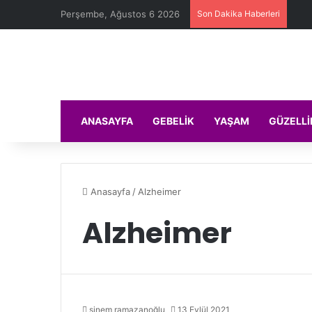
Perşembe, Ağustos 6 2026
Son Dakika Haberleri
ANASAYFA
GEBELIK
YAŞAM
GÜZELLI
Anasayfa
/
Alzheimer
Alzheimer
sinem ramazanoğlu
13 Eylül 2021