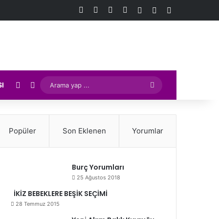
Facebook
X
YouTube
Instagram
Kayıt Ol
Rastgele Makale
Kenar Bölmes
Rastgele Makale
Kenar Bölmesi
Arama
SI
yap
...
Popüler
Son Eklenen
Yorumlar
Burç Yorumları
25 Ağustos 2018
İKİZ BEBEKLERE BEŞİK SEÇİMİ
28 Temmuz 2015