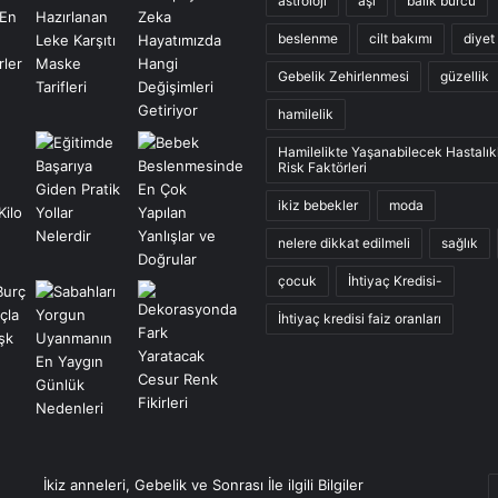
astroloji
aşı
balık burcu
beslenme
cilt bakımı
diyet
Gebelik Zehirlenmesi
güzellik
hamilelik
Hamilelikte Yaşanabilecek Hastalık
Risk Faktörleri
ikiz bebekler
moda
nelere dikkat edilmeli
sağlık
çocuk
İhtiyaç Kredisi-
İhtiyaç kredisi faiz oranları
E
İkiz anneleri, Gebelik ve Sonrası İle ilgili Bilgiler