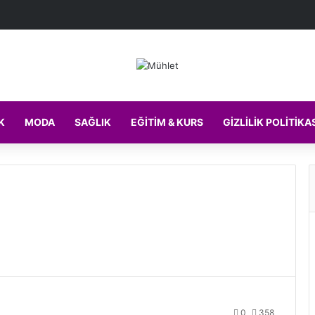
K
MODA
SAĞLIK
EĞITIM & KURS
GIZLILIK POLITIKA
0
358