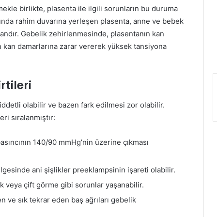
le birlikte, plasenta ile ilgili sorunların bu duruma
sında rahim duvarına yerleşen plasenta, anne ve bebek
rgandır. Gebelik zehirlenmesinde, plasentanın kan
n kan damarlarına zarar vererek yüksek tansiyona
tileri
ddetli olabilir ve bazen fark edilmesi zor olabilir.
ri sıralanmıştır:
 basıncının 140/90 mmHg’nin üzerine çıkması
ölgesinde ani şişlikler preeklampsinin işareti olabilir.
nık veya çift görme gibi sorunlar yaşanabilir.
 ve sık tekrar eden baş ağrıları gebelik