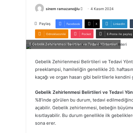
Bir
sinem ramazanoğlu
4 Kasım 2024
e-
posta
Paylaş
Facebook
X
LinkedIn
göndermek
Odnoklassniki
Pocket
E-Posta ile paylaş
Gebelik Zehirlenmesi Belirtileri ve Tedavi Yöntemleri
Gebelik Zehirlenmesi Belirtileri ve Tedavi Yönt
preeklampsi, hamileliğin genellikle 20. haftas
kaçağı ve organ hasarı gibi belirtilerle kendin
Gebelik Zehirlenmesi Belirtileri ve Tedavi Yön
%8’inde görülen bu durum, tedavi edilmediğinde
açabilir. Gebelik zehirlenmesi, bebeğin büyüme
kısıtlayabilir. Bu durum genellikle ilk gebelik
sona erer.