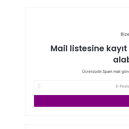
Biz
Mail listesine kayı
alab
Ücretsizdir.Spam mail gönde
E-
Posta
adresinizi
giriniz