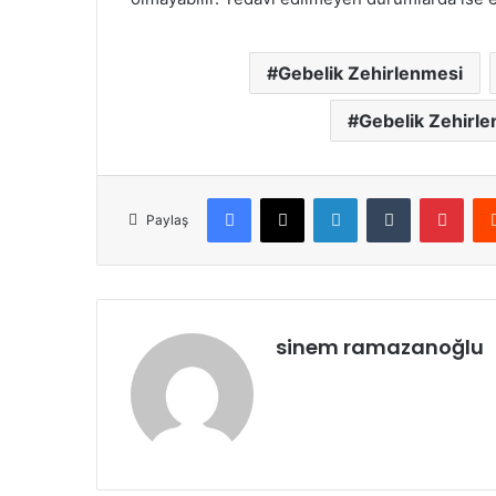
Gebelik Zehirlenmesi
Gebelik Zehirle
Facebook
X
LinkedIn
Tumblr
Pint
Paylaş
sinem ramazanoğlu