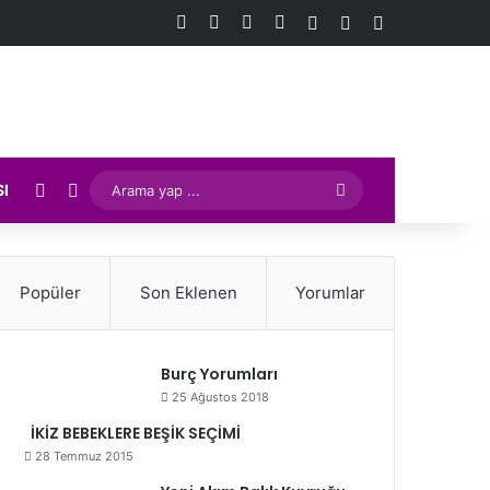
Facebook
X
YouTube
Instagram
Kayıt Ol
Rastgele Makale
Kenar Bölmes
Rastgele Makale
Kenar Bölmesi
Arama
SI
yap
...
Popüler
Son Eklenen
Yorumlar
Burç Yorumları
25 Ağustos 2018
İKİZ BEBEKLERE BEŞİK SEÇİMİ
28 Temmuz 2015