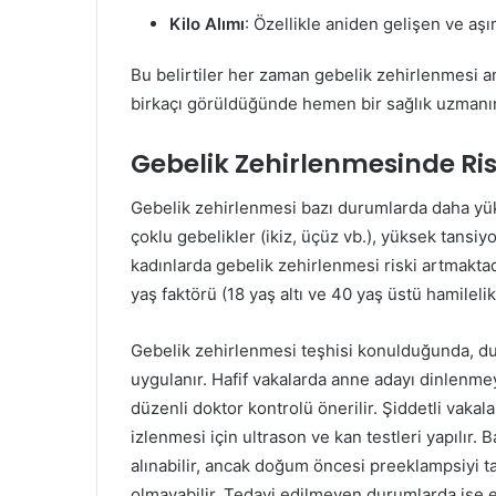
Kilo Alımı
: Özellikle aniden gelişen ve aşırı
Bu belirtiler her zaman gebelik zehirlenmesi 
birkaçı görüldüğünde hemen bir sağlık uzmanı
Gebelik Zehirlenmesinde Ris
Gebelik zehirlenmesi bazı durumlarda daha yükse
çoklu gebelikler (ikiz, üçüz vb.), yüksek tansiy
kadınlarda gebelik zehirlenmesi riski artmakta
yaş faktörü (18 yaş altı ve 40 yaş üstü hamilelikl
Gebelik zehirlenmesi teşhisi konulduğunda, dur
uygulanır. Hafif vakalarda anne adayı dinlenme
düzenli doktor kontrolü önerilir. Şiddetli vakal
izlenmesi için ultrason ve kan testleri yapılır. 
alınabilir, ancak doğum öncesi preeklampsiy
olmayabilir. Tedavi edilmeyen durumlarda ise