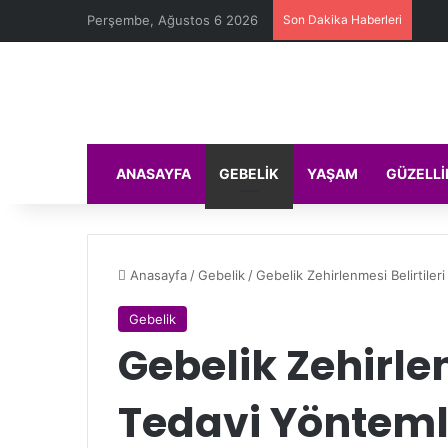
Perşembe, Ağustos 6 2026
Son Dakika Haberleri
ANASAYFA
GEBELIK
YAŞAM
GÜZELLI
Anasayfa
/
Gebelik
/
Gebelik Zehirlenmesi Belirtiler
Gebelik
Gebelik Zehirlen
Tedavi Yönteml