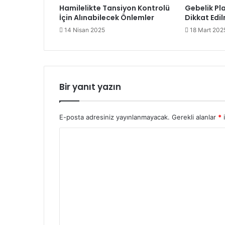
Hamilelikte Tansiyon Kontrolü
Gebelik P
İçin Alınabilecek Önlemler
Dikkat Edi
14 Nisan 2025
18 Mart 202
Bir yanıt yazın
E-posta adresiniz yayınlanmayacak.
Gerekli alanlar
*
i
Y
o
r
u
m
*