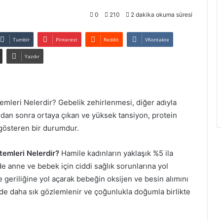
0
210
2 dakika okuma süresi
Tumblr
Pinterest
Reddit
VKontakte
Yazdır
emleri Nelerdir? Gebelik zehirlenmesi, diğer adıyla
ından sonra ortaya çıkan ve yüksek tansiyon, protein
i gösteren bir durumdur.
temleri Nelerdir?
Hamile kadınların yaklaşık %5 ila
 anne ve bebek için ciddi sağlık sorunlarına yol
 geriliğine yol açarak bebeğin oksijen ve besin alımını
lerde daha sık gözlemlenir ve çoğunlukla doğumla birlikte