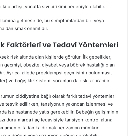
 kilo artışı, vücutta sıvı birikimi nedeniyle olabilir.
anlamına gelmese de, bu semptomlardan biri veya
na danışmak önemlidir.
k Faktörleri ve Tedavi Yöntemleri
k risk altında olan kişilerde görülür. İlk gebelikler,
on geçmişi, obezite, diyabet veya böbrek hastalığı olan
dır. Ayrıca, ailede preeklampsi geçmişinin bulunması,
er) ve bağışıklık sistemi sorunları da riski artırabilir.
umun ciddiyetine bağlı olarak farklı tedavi yöntemleri
ye teşvik edilirken, tansiyonun yakından izlenmesi ve
arda ise hastanede yatış gerekebilir. Bebeğin gelişiminin
Bazı durumlarda ilaç tedavisiyle tansiyon kontrol altına
i tamamen ortadan kaldırmak her zaman mümkün
 erken doğum veya sezaryen doğum gerekebilir.