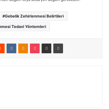
Gebelik Zehirlenmesi Belirtileri
nmesi Tedavi Yöntemleri
erest
Reddit
VKontakte
Odnoklassniki
Pocket
E-Posta ile paylaş
Yazdır