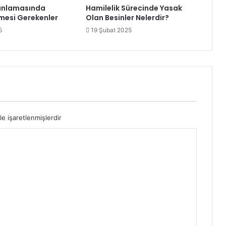
lanlamasında
Hamilelik Sürecinde Yasak
lmesi Gerekenler
Olan Besinler Nelerdir?
5
19 Şubat 2025
le işaretlenmişlerdir