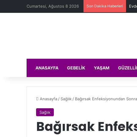
Cumartesi, Ağustos 8 2026
Son Dakika Haberleri
Evde
ANASAYFA
GEBELIK
YAŞAM
GÜZELLI
Anasayfa
/
Sağlık
/
Bağırsak Enfeksiyonundan Sonra 
Sağlık
Bağırsak Enfe