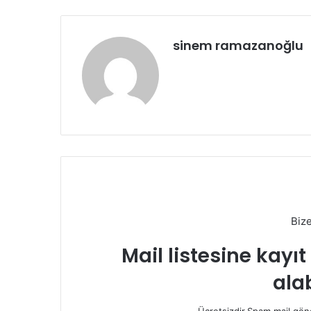
sinem ramazanoğlu
Biz
Mail listesine kayı
alab