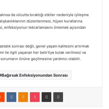
a alınsa da vücutta bıraktığı etkiler nedeniyle iyileşme
alışkanlıklarının düzenlenmesi, hijyen kurallarına
si, enfeksiyonun tekrarlamasını önlemek açısından
stalık sonrası değil, genel yaşam kalitesini artırmak
mi ile ilgili yaşanan her belirtiye kulak verilmesi ve
sorunların önüne geçilmesine yardımcı olabilir.
Bağırsak Enfeksiyonundan Sonrası
erest
Reddit
VKontakte
Odnoklassniki
Pocket
E-Posta ile paylaş
Yazdır