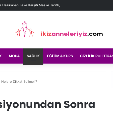
 Hazırlanan Leke Karşıtı Maske Tarifleri
K
MODA
SAĞLIK
EĞITIM & KURS
GIZLILIK POLITIKA
Nelere Dikkat Edilmeli?
ksiyonundan Sonra