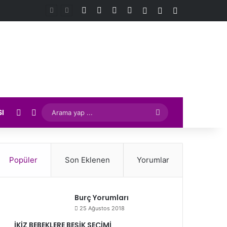
Facebook
X
YouTube
Instagram
Kayıt Ol
Rastgele Makale
Kenar Bölmes
Rastgele Makale
Kenar Bölmesi
Arama
SI
yap
...
Popüler
Son Eklenen
Yorumlar
Burç Yorumları
25 Ağustos 2018
İKİZ BEBEKLERE BEŞİK SEÇİMİ