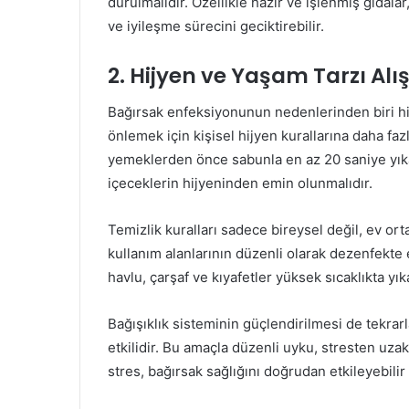
durulmalıdır. Özellikle hazır ve işlenmiş gıdalar,
ve iyileşme sürecini geciktirebilir.
2. Hijyen ve Yaşam Tarzı Alı
Bağırsak enfeksiyonunun nedenlerinden biri hij
önlemek için kişisel hijyen kurallarına daha fazla
yemeklerden önce sabunla en az 20 saniye yıkan
içeceklerin hijyeninden emin olunmalıdır.
Temizlik kuralları sadece bireysel değil, ev ort
kullanım alanlarının düzenli olarak dezenfekte
havlu, çarşaf ve kıyafetler yüksek sıcaklıkta yık
Bağışıklık sisteminin güçlendirilmesi de tekra
etkilidir. Bu amaçla düzenli uyku, stresten uzak 
stres, bağırsak sağlığını doğrudan etkileyebilir v