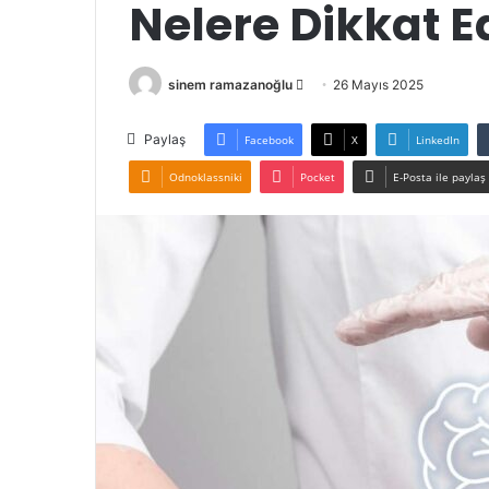
Nelere Dikkat E
Bir
sinem ramazanoğlu
26 Mayıs 2025
e-
posta
Paylaş
Facebook
X
LinkedIn
göndermek
Odnoklassniki
Pocket
E-Posta ile paylaş