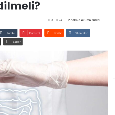
dilmeli?
0
24
2 dakika okuma süresi
Tumblr
Pinterest
Reddit
VKontakte
Yazdır