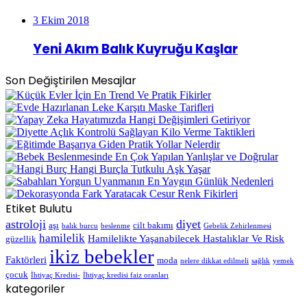
3 Ekim 2018
Yeni Akım Balık Kuyruğu Kaşlar
Son Değiştirilen Mesajlar
Etiket Bulutu
astroloji
diyet
aşı
cilt bakımı
balık burcu
beslenme
Gebelik Zehirlenmesi
hamilelik
Hamilelikte Yaşanabilecek Hastalıklar Ve Risk
güzellik
ikiz bebekler
Faktörleri
moda
nelere dikkat edilmeli
sağlık
yemek
çocuk
İhtiyaç Kredisi-
İhtiyaç kredisi faiz oranları
kategoriler