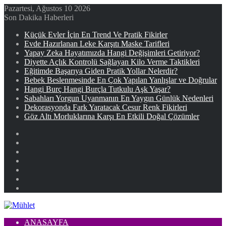
Pazartesi, Ağustos 10 2026
Son Dakika Haberleri
Küçük Evler İçin En Trend Ve Pratik Fikirler
Evde Hazırlanan Leke Karşıtı Maske Tarifleri
Yapay Zeka Hayatımızda Hangi Değişimleri Getiriyor?
Diyette Açlık Kontrolü Sağlayan Kilo Verme Taktikleri
Eğitimde Başarıya Giden Pratik Yollar Nelerdir?
Bebek Beslenmesinde En Çok Yapılan Yanlışlar ve Doğrular
Hangi Burç Hangi Burçla Tutkulu Aşk Yaşar?
Sabahları Yorgun Uyanmanın En Yaygın Günlük Nedenleri
Dekorasyonda Fark Yaratacak Cesur Renk Fikirleri
Göz Altı Morluklarına Karşı En Etkili Doğal Çözümler
Facebook
X
YouTube
Instagram
Kayıt
Ol
Rastgele
Makale
Kenar
Bölmesi
ANASAYFA