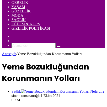
GEBELIK
YAŞAM
GÜZELLIK
MODA
SAĞLIK
EĞITIM & KURS
GIZLILIK POLITIKASI
Rastgele
Makale
Kenar
Bölmesi
Arama
yap
Anasayfa
/
Yeme Bozukluğundan Korunmanın Yolları
...
Yeme Bozukluğundan
Korunmanın Yolları
Sağlık
sinem ramazanoğlu
1 Ekim 2021
0
334