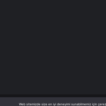
© Copyright 2026 Her Hakkı Saklıdır.
Web sitemizde size en iyi deneyimi sunabilmemiz için çerezl