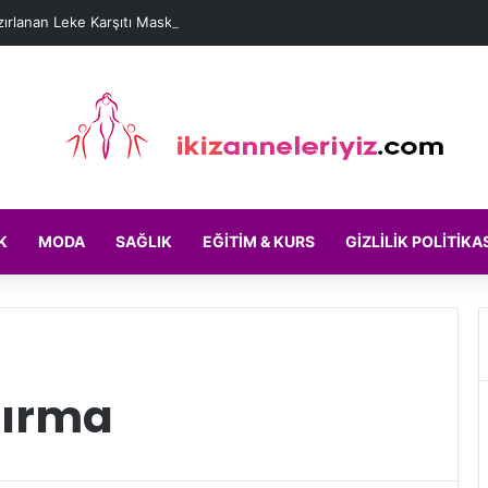
ırlanan Leke Karşıtı Maske Tarifleri
K
MODA
SAĞLIK
EĞITIM & KURS
GIZLILIK POLITIKA
ştırma