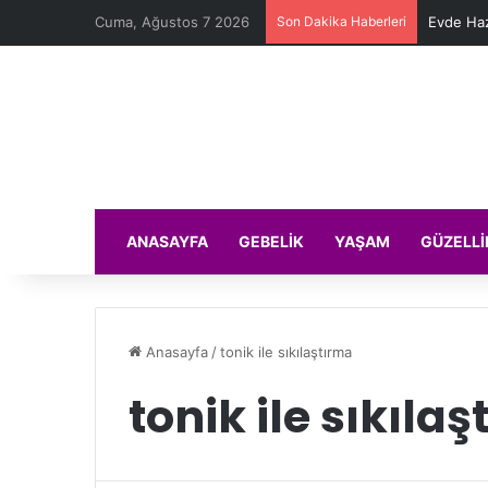
Cuma, Ağustos 7 2026
Son Dakika Haberleri
Evde Haz
ANASAYFA
GEBELIK
YAŞAM
GÜZELLI
Anasayfa
/
tonik ile sıkılaştırma
tonik ile sıkıla