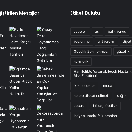
iştirilen Mesajlar
Etiket Bulutu
astroloji
aşı
balık burcu
beslenme
cilt bakımı
diyet
Gebelik Zehirlenmesi
güzellik
hamilelik
Hamilelikte Yaşanabilecek Hastalık
Risk Faktörleri
ikiz bebekler
moda
nelere dikkat edilmeli
sağlık
çocuk
İhtiyaç Kredisi-
İhtiyaç kredisi faiz oranları