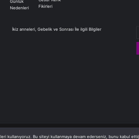
E
İkiz anneleri, Gebelik ve Sonrası İle ilgili Bilgiler
P
a
g
eri kullanıyoruz. Bu siteyi kullanmaya devam ederseniz, bunu kabul ettiği