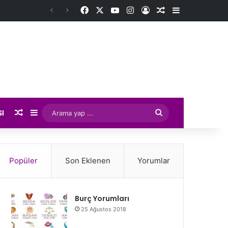
Facebook
X
YouTube
Instagram
Kayıt Ol
Rastgele Makale
Kenar Bölme
Rastgele Makale
Kenar Bölmesi
Arama
SI
yap
...
Popüler
Son Eklenen
Yorumlar
Burç Yorumları
25 Ağustos 2018