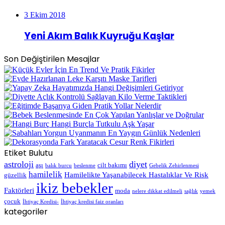
3 Ekim 2018
Yeni Akım Balık Kuyruğu Kaşlar
Son Değiştirilen Mesajlar
Etiket Bulutu
astroloji
diyet
aşı
cilt bakımı
balık burcu
beslenme
Gebelik Zehirlenmesi
hamilelik
Hamilelikte Yaşanabilecek Hastalıklar Ve Risk
güzellik
ikiz bebekler
Faktörleri
moda
nelere dikkat edilmeli
sağlık
yemek
çocuk
İhtiyaç Kredisi-
İhtiyaç kredisi faiz oranları
kategoriler