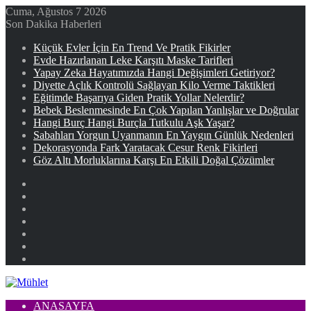
Cuma, Ağustos 7 2026
Son Dakika Haberleri
Küçük Evler İçin En Trend Ve Pratik Fikirler
Evde Hazırlanan Leke Karşıtı Maske Tarifleri
Yapay Zeka Hayatımızda Hangi Değişimleri Getiriyor?
Diyette Açlık Kontrolü Sağlayan Kilo Verme Taktikleri
Eğitimde Başarıya Giden Pratik Yollar Nelerdir?
Bebek Beslenmesinde En Çok Yapılan Yanlışlar ve Doğrular
Hangi Burç Hangi Burçla Tutkulu Aşk Yaşar?
Sabahları Yorgun Uyanmanın En Yaygın Günlük Nedenleri
Dekorasyonda Fark Yaratacak Cesur Renk Fikirleri
Göz Altı Morluklarına Karşı En Etkili Doğal Çözümler
Facebook
X
YouTube
Instagram
Kayıt
Ol
Rastgele
Makale
Kenar
Bölmesi
ANASAYFA