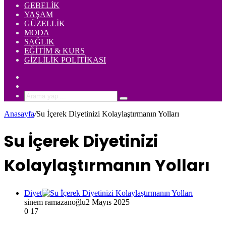
GEBELIK
YAŞAM
GÜZELLIK
MODA
SAĞLIK
EĞITIM & KURS
GIZLILIK POLITIKASI
Rastgele
Makale
Kenar
Bölmesi
Arama
yap
Anasayfa
/
Su İçerek Diyetinizi Kolaylaştırmanın Yolları
...
Su İçerek Diyetinizi
Kolaylaştırmanın Yolları
Diyet
sinem ramazanoğlu
2 Mayıs 2025
0
17