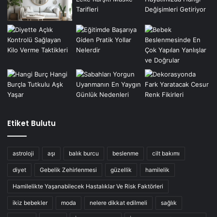
Etiket Bulutu
astroloji
aşı
balık burcu
beslenme
cilt bakımı
diyet
Gebelik Zehirlenmesi
güzellik
hamilelik
Hamilelikte Yaşanabilecek Hastalıklar Ve Risk Faktörleri
ikiz bebekler
moda
nelere dikkat edilmeli
sağlık