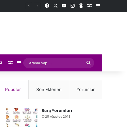
Facebook
X
YouTube
Instagram
Kayıt Ol
Rastgele Makale
Kenar Bölme
Rastgele Makale
Kenar Bölmesi
Arama
SI
yap
...
Popüler
Son Eklenen
Yorumlar
Burç Yorumları
25 Ağustos 2018