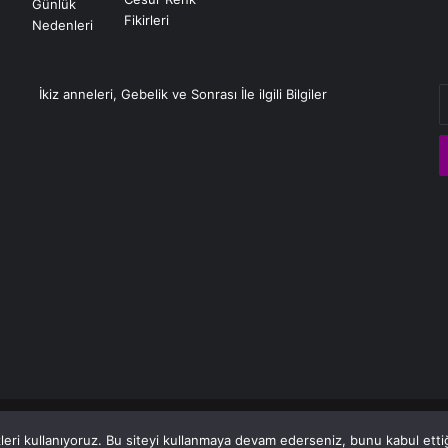
E
İkiz anneleri, Gebelik ve Sonrası İle ilgili Bilgiler
P
a
g
eri kullanıyoruz. Bu siteyi kullanmaya devam ederseniz, bunu kabul ettiği