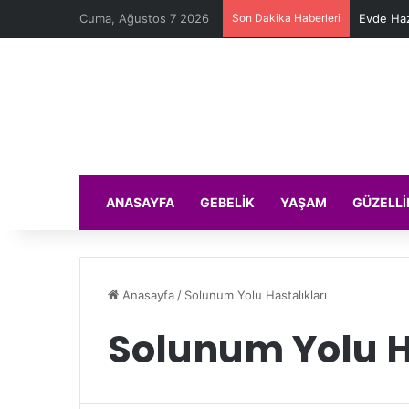
Cuma, Ağustos 7 2026
Son Dakika Haberleri
Evde Haz
ANASAYFA
GEBELIK
YAŞAM
GÜZELLI
Anasayfa
/
Solunum Yolu Hastalıkları
Solunum Yolu H