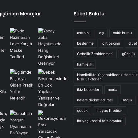
iştirilen Mesajlar
Etiket Bulutu
astroloji
aşı
balık burcu
beslenme
cilt bakımı
diyet
Gebelik Zehirlenmesi
güzellik
hamilelik
Hamilelikte Yaşanabilecek Hastalık
Risk Faktörleri
ikiz bebekler
moda
nelere dikkat edilmeli
sağlık
çocuk
İhtiyaç Kredisi-
İhtiyaç kredisi faiz oranları