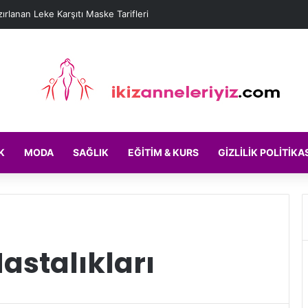
ırlanan Leke Karşıtı Maske Tarifleri
K
MODA
SAĞLIK
EĞITIM & KURS
GIZLILIK POLITIKA
astalıkları