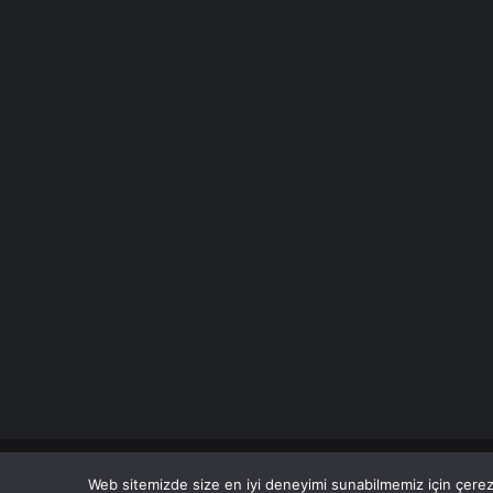
© Copyright 2026 Her Hakkı Saklıdır.
Web sitemizde size en iyi deneyimi sunabilmemiz için çerezl