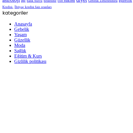
astroloji
diyet
aşı
cilt bakımı
güzellik
balık burcu
beslenme
Gebelik Zehirlenmesi
Kredisi-
İhtiyaç kredisi faiz oranları
kategoriler
Anasayfa
Gebelik
Yaşam
Güzellik
Moda
Sağlık
Eğitim & Kurs
Gizlilik politikası