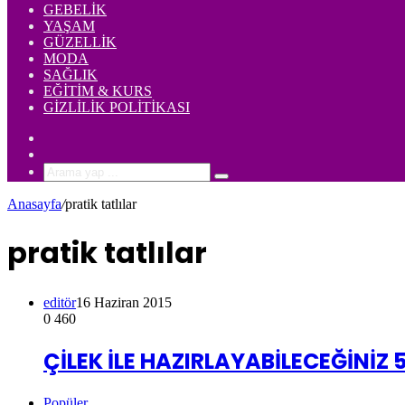
GEBELIK
YAŞAM
GÜZELLIK
MODA
SAĞLIK
EĞITIM & KURS
GIZLILIK POLITIKASI
Rastgele
Makale
Kenar
Bölmesi
Arama
yap
Anasayfa
/
pratik tatlılar
...
pratik tatlılar
editör
16 Haziran 2015
0
460
ÇİLEK İLE HAZIRLAYABİLECEĞİNİZ 5
Popüler