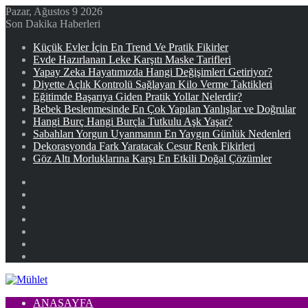
Pazar, Ağustos 9 2026
Son Dakika Haberleri
Küçük Evler İçin En Trend Ve Pratik Fikirler
Evde Hazırlanan Leke Karşıtı Maske Tarifleri
Yapay Zeka Hayatımızda Hangi Değişimleri Getiriyor?
Diyette Açlık Kontrolü Sağlayan Kilo Verme Taktikleri
Eğitimde Başarıya Giden Pratik Yollar Nelerdir?
Bebek Beslenmesinde En Çok Yapılan Yanlışlar ve Doğrular
Hangi Burç Hangi Burçla Tutkulu Aşk Yaşar?
Sabahları Yorgun Uyanmanın En Yaygın Günlük Nedenleri
Dekorasyonda Fark Yaratacak Cesur Renk Fikirleri
Göz Altı Morluklarına Karşı En Etkili Doğal Çözümler
Facebook
X
YouTube
Instagram
Kayıt
Ol
Rastgele
Makale
Kenar
Bölmesi
ANASAYFA