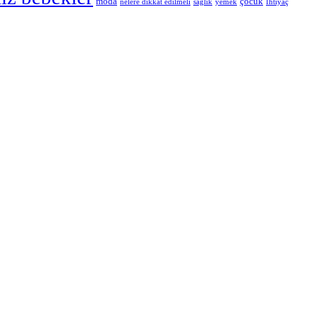
moda
çocuk
nelere dikkat edilmeli
sağlık
yemek
İhtiyaç