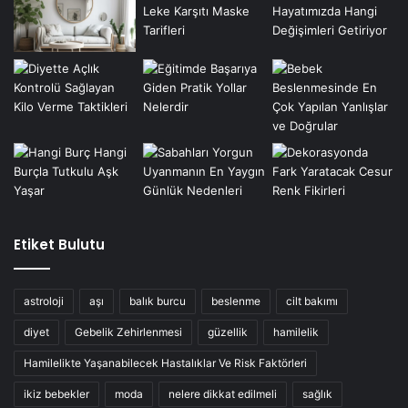
Etiket Bulutu
astroloji
aşı
balık burcu
beslenme
cilt bakımı
diyet
Gebelik Zehirlenmesi
güzellik
hamilelik
Hamilelikte Yaşanabilecek Hastalıklar Ve Risk Faktörleri
ikiz bebekler
moda
nelere dikkat edilmeli
sağlık