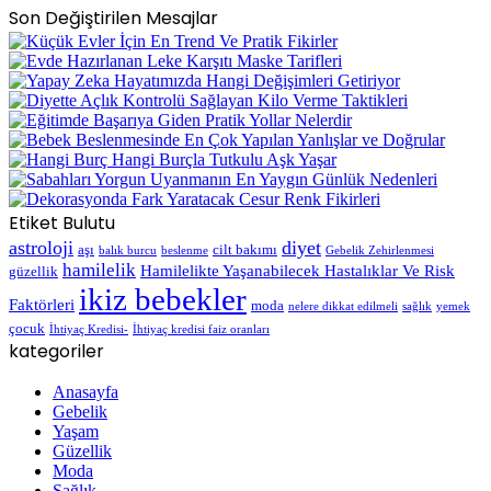
Son Değiştirilen Mesajlar
Etiket Bulutu
astroloji
diyet
aşı
cilt bakımı
balık burcu
beslenme
Gebelik Zehirlenmesi
hamilelik
Hamilelikte Yaşanabilecek Hastalıklar Ve Risk
güzellik
ikiz bebekler
Faktörleri
moda
nelere dikkat edilmeli
sağlık
yemek
çocuk
İhtiyaç Kredisi-
İhtiyaç kredisi faiz oranları
kategoriler
Anasayfa
Gebelik
Yaşam
Güzellik
Moda
Sağlık