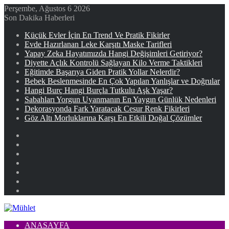
Perşembe, Ağustos 6 2026
Son Dakika Haberleri
Küçük Evler İçin En Trend Ve Pratik Fikirler
Evde Hazırlanan Leke Karşıtı Maske Tarifleri
Yapay Zeka Hayatımızda Hangi Değişimleri Getiriyor?
Diyette Açlık Kontrolü Sağlayan Kilo Verme Taktikleri
Eğitimde Başarıya Giden Pratik Yollar Nelerdir?
Bebek Beslenmesinde En Çok Yapılan Yanlışlar ve Doğrular
Hangi Burç Hangi Burçla Tutkulu Aşk Yaşar?
Sabahları Yorgun Uyanmanın En Yaygın Günlük Nedenleri
Dekorasyonda Fark Yaratacak Cesur Renk Fikirleri
Göz Altı Morluklarına Karşı En Etkili Doğal Çözümler
Facebook
X
YouTube
Instagram
Kayıt
Ol
Rastgele
Makale
Kenar
Bölmesi
ANASAYFA