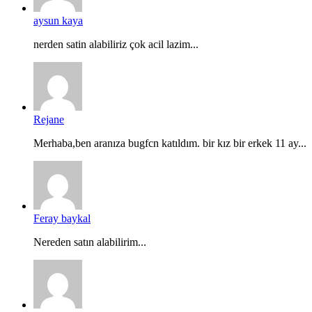
aysun kaya
nerden satin alabiliriz çok acil lazim...
Rejane
Merhaba,ben aranıza bugfcn katıldım. bir kız bir erkek 11 ay...
Feray baykal
Nereden satın alabilirim...