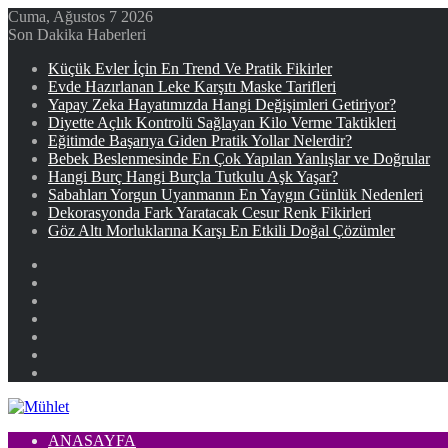
Cuma, Ağustos 7 2026
Son Dakika Haberleri
Küçük Evler İçin En Trend Ve Pratik Fikirler
Evde Hazırlanan Leke Karşıtı Maske Tarifleri
Yapay Zeka Hayatımızda Hangi Değişimleri Getiriyor?
Diyette Açlık Kontrolü Sağlayan Kilo Verme Taktikleri
Eğitimde Başarıya Giden Pratik Yollar Nelerdir?
Bebek Beslenmesinde En Çok Yapılan Yanlışlar ve Doğrular
Hangi Burç Hangi Burçla Tutkulu Aşk Yaşar?
Sabahları Yorgun Uyanmanın En Yaygın Günlük Nedenleri
Dekorasyonda Fark Yaratacak Cesur Renk Fikirleri
Göz Altı Morluklarına Karşı En Etkili Doğal Çözümler
Facebook
X
YouTube
Instagram
Kayıt
Ol
Rastgele
Makale
Kenar
Bölmesi
ANASAYFA