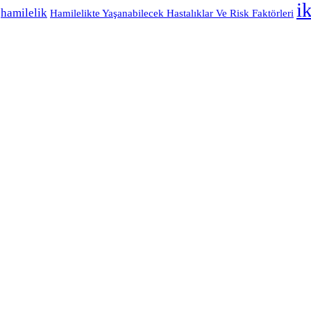
i
hamilelik
Hamilelikte Yaşanabilecek Hastalıklar Ve Risk Faktörleri