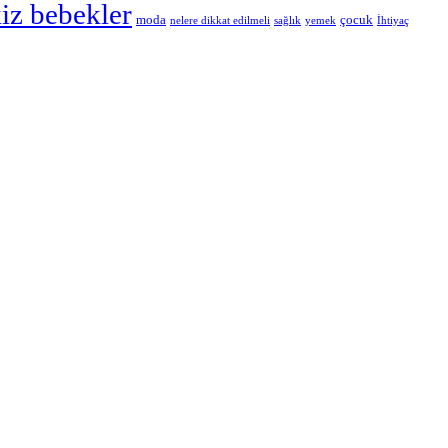
kiz bebekler
moda
çocuk
nelere dikkat edilmeli
sağlık
yemek
İhtiyaç