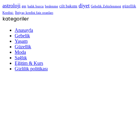
astroloji
diyet
aşı
cilt bakımı
güzellik
balık burcu
beslenme
Gebelik Zehirlenmesi
Kredisi-
İhtiyaç kredisi faiz oranları
kategoriler
Anasayfa
Gebelik
Yaşam
Güzellik
Moda
Sağlık
Eğitim & Kurs
Gizlilik politikası