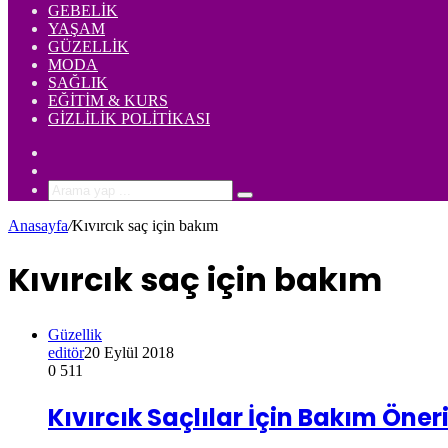
GEBELIK
YAŞAM
GÜZELLIK
MODA
SAĞLIK
EĞITIM & KURS
GIZLILIK POLITIKASI
Rastgele
Makale
Kenar
Bölmesi
Arama
yap
Anasayfa
/
Kıvırcık saç için bakım
...
Kıvırcık saç için bakım
Güzellik
editör
20 Eylül 2018
0
511
Kıvırcık Saçlılar İçin Bakım Öneri