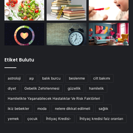
Etiket Bulutu
astroloji
aşı
balık burcu
beslenme
cilt bakımı
diyet
Gebelik Zehirlenmesi
güzellik
hamilelik
Hamilelikte Yaşanabilecek Hastalıklar Ve Risk Faktörleri
ikiz bebekler
moda
nelere dikkat edilmeli
sağlık
yemek
çocuk
İhtiyaç Kredisi-
İhtiyaç kredisi faiz oranları