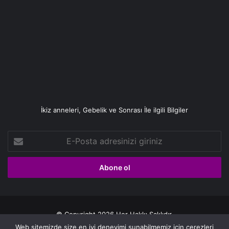
İkiz anneleri, Gebelik ve Sonrası İle ilgili Bilgiler
E-
Posta
adresinizi
giriniz
© Copyright 2026 Her Hakkı Saklıdır.
Web sitemizde size en iyi deneyimi sunabilmemiz için çerezleri