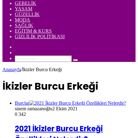
GEBELIK
YAŞAM
GÜZELLIK
MODA
SAĞLIK
EĞITIM & KURS
GIZLILIK POLITIKASI
Rastgele
Makale
Kenar
Bölmesi
Arama
yap
Anasayfa
/
İkizler Burcu Erkeği
...
İkizler Burcu Erkeği
Burçlar
sinem ramazanoğlu
2 Ekim 2021
0
342
2021 İkizler Burcu Erkeği