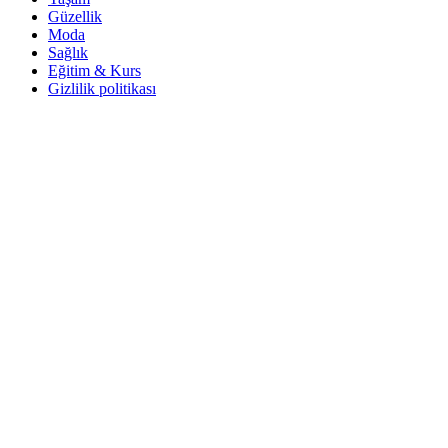
Güzellik
Moda
Sağlık
Eğitim & Kurs
Gizlilik politikası