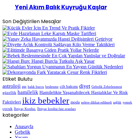
Yeni Akım Balık Kuyruğu Kaşlar
Son Değiştirilen Mesajlar
Etiket Bulutu
astroloji
diyet
aşı
cilt bakımı
balık burcu
beslenme
Gebelik Zehirlenmesi
hamilelik
Hamilelikte Yaşanabilecek Hastalıklar Ve Risk
güzellik
ikiz bebekler
Faktörleri
moda
nelere dikkat edilmeli
sağlık
yemek
çocuk
İhtiyaç Kredisi-
İhtiyaç kredisi faiz oranları
kategoriler
Anasayfa
Gebelik
Yaşam