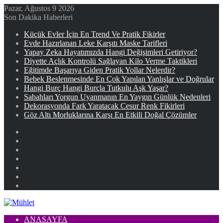
Pazar, Ağustos 9 2026
Son Dakika Haberleri
Küçük Evler İçin En Trend Ve Pratik Fikirler
Evde Hazırlanan Leke Karşıtı Maske Tarifleri
Yapay Zeka Hayatımızda Hangi Değişimleri Getiriyor?
Diyette Açlık Kontrolü Sağlayan Kilo Verme Taktikleri
Eğitimde Başarıya Giden Pratik Yollar Nelerdir?
Bebek Beslenmesinde En Çok Yapılan Yanlışlar ve Doğrular
Hangi Burç Hangi Burçla Tutkulu Aşk Yaşar?
Sabahları Yorgun Uyanmanın En Yaygın Günlük Nedenleri
Dekorasyonda Fark Yaratacak Cesur Renk Fikirleri
Göz Altı Morluklarına Karşı En Etkili Doğal Çözümler
Facebook
X
YouTube
Instagram
Kayıt
Ol
Rastgele
Makale
Kenar
Bölmesi
ANASAYFA