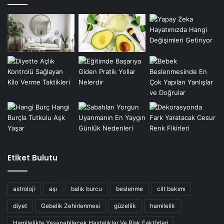
Etiket Bulutu
astroloji
aşı
balık burcu
beslenme
cilt bakımı
diyet
Gebelik Zehirlenmesi
güzellik
hamilelik
Hamilelikte Yaşanabilecek Hastalıklar Ve Risk Faktörleri