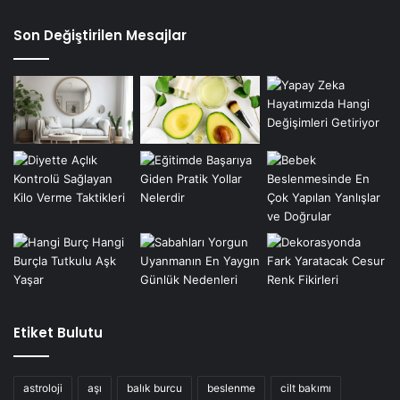
Son Değiştirilen Mesajlar
Etiket Bulutu
astroloji
aşı
balık burcu
beslenme
cilt bakımı