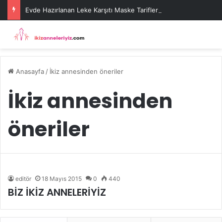
Evde Hazırlanan Leke Karşıtı Maske Tarifleri
Anasayfa
/
İkiz annesinden öneriler
İkiz annesinden
öneriler
editör
18 Mayıs 2015
0
440
BİZ İKİZ ANNELERİYİZ