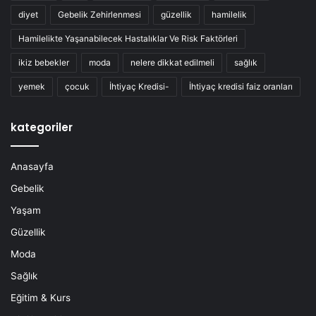
diyet
Gebelik Zehirlenmesi
güzellik
hamilelik
Hamilelikte Yaşanabilecek Hastalıklar Ve Risk Faktörleri
ikiz bebekler
moda
nelere dikkat edilmeli
sağlık
yemek
çocuk
İhtiyaç Kredisi-
İhtiyaç kredisi faiz oranları
kategoriler
Anasayfa
Gebelik
Yaşam
Güzellik
Moda
Sağlık
Eğitim & Kurs