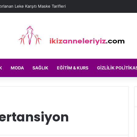
rlanan Leke Karşıtı Maske Tarifleri
K
MODA
SAĞLIK
EĞITIM & KURS
GIZLILIK POLITIKA
pertansiyon