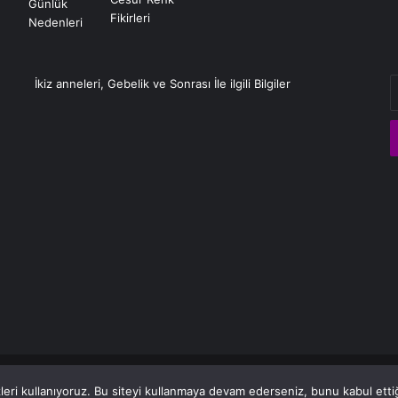
E
İkiz anneleri, Gebelik ve Sonrası İle ilgili Bilgiler
P
a
g
eri kullanıyoruz. Bu siteyi kullanmaya devam ederseniz, bunu kabul ettiği