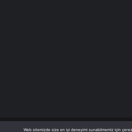
© Copyright 2026 Her Hakkı Saklıdır.
Web sitemizde size en iyi deneyimi sunabilmemiz için çerezl