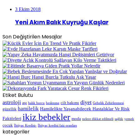
3 Ekim 2018
Yeni Akım Balık Kuyruğu Kaşlar
Son Değiştirilen Mesajlar
Etiket Bulutu
astroloji
diyet
aşı
cilt bakımı
balık burcu
beslenme
Gebelik Zehirlenmesi
hamilelik
Hamilelikte Yaşanabilecek Hastalıklar Ve Risk
güzellik
ikiz bebekler
Faktörleri
moda
nelere dikkat edilmeli
sağlık
yemek
çocuk
İhtiyaç Kredisi-
İhtiyaç kredisi faiz oranları
kategoriler