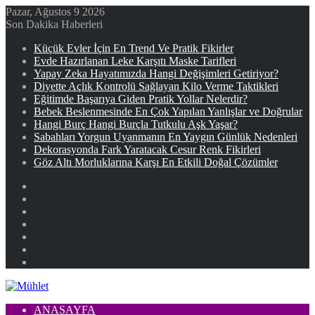
Pazar, Ağustos 9 2026
Son Dakika Haberleri
Küçük Evler İçin En Trend Ve Pratik Fikirler
Evde Hazırlanan Leke Karşıtı Maske Tarifleri
Yapay Zeka Hayatımızda Hangi Değişimleri Getiriyor?
Diyette Açlık Kontrolü Sağlayan Kilo Verme Taktikleri
Eğitimde Başarıya Giden Pratik Yollar Nelerdir?
Bebek Beslenmesinde En Çok Yapılan Yanlışlar ve Doğrular
Hangi Burç Hangi Burçla Tutkulu Aşk Yaşar?
Sabahları Yorgun Uyanmanın En Yaygın Günlük Nedenleri
Dekorasyonda Fark Yaratacak Cesur Renk Fikirleri
Göz Altı Morluklarına Karşı En Etkili Doğal Çözümler
Facebook
X
YouTube
Instagram
Kayıt
Ol
Rastgele
Makale
Kenar
Bölmesi
ANASAYFA