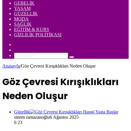
GEBELIK
YAŞAM
GÜZELLIK
MODA
SAĞLIK
EĞITIM & KURS
GIZLILIK POLITIKASI
Rastgele
Makale
Kenar
Bölmesi
Arama
yap
Anasayfa
/
Göz Çevresi Kırışıklıkları Neden Oluşur
...
Göz Çevresi Kırışıklıkları
Neden Oluşur
Güzellik
sinem ramazanoğlu
6 Ağustos 2025
0
23