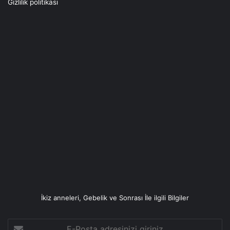
Gizlilik politikası
İkiz anneleri, Gebelik ve Sonrası İle ilgili Bilgiler
E-