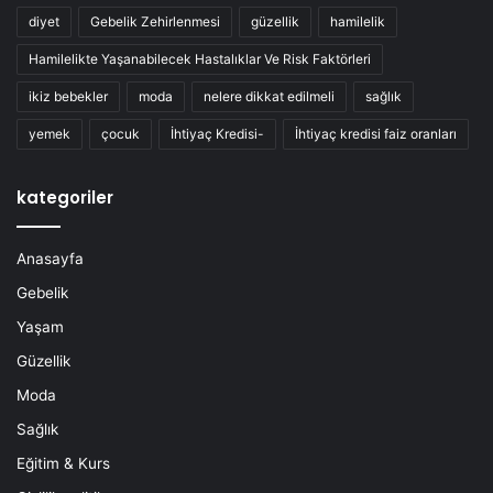
diyet
Gebelik Zehirlenmesi
güzellik
hamilelik
Hamilelikte Yaşanabilecek Hastalıklar Ve Risk Faktörleri
ikiz bebekler
moda
nelere dikkat edilmeli
sağlık
yemek
çocuk
İhtiyaç Kredisi-
İhtiyaç kredisi faiz oranları
kategoriler
Anasayfa
Gebelik
Yaşam
Güzellik
Moda
Sağlık
Eğitim & Kurs