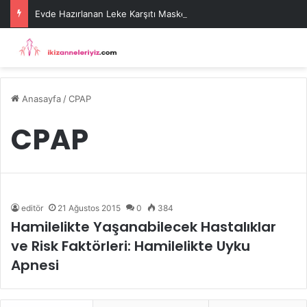
Evde Hazırlanan Leke Karşıtı Maske Tarifleri
Anasayfa
/
CPAP
CPAP
editör
21 Ağustos 2015
0
384
Hamilelikte Yaşanabilecek Hastalıklar
ve Risk Faktörleri: Hamilelikte Uyku
Apnesi