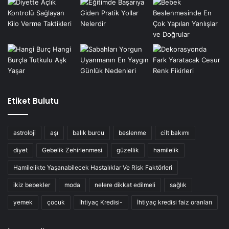
Etiket Bulutu
astroloji
aşı
balık burcu
beslenme
cilt bakımı
diyet
Gebelik Zehirlenmesi
güzellik
hamilelik
Hamilelikte Yaşanabilecek Hastalıklar Ve Risk Faktörleri
ikiz bebekler
moda
nelere dikkat edilmeli
sağlık
yemek
çocuk
İhtiyaç Kredisi-
İhtiyaç kredisi faiz oranları