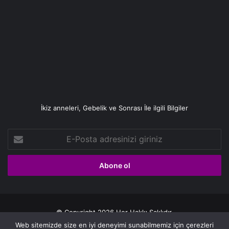
İkiz anneleri, Gebelik ve Sonrası İle ilgili Bilgiler
E-
Posta
adresinizi
giriniz
© Copyright 2026 Her Hakkı Saklıdır.
Web sitemizde size en iyi deneyimi sunabilmemiz için çerezleri
Gizlilik politikası