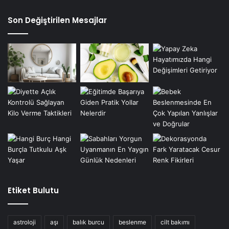
Son Değiştirilen Mesajlar
Etiket Bulutu
astroloji
aşı
balık burcu
beslenme
cilt bakımı