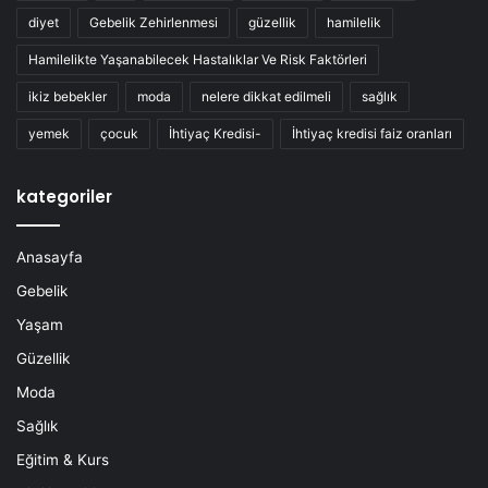
diyet
Gebelik Zehirlenmesi
güzellik
hamilelik
Hamilelikte Yaşanabilecek Hastalıklar Ve Risk Faktörleri
ikiz bebekler
moda
nelere dikkat edilmeli
sağlık
yemek
çocuk
İhtiyaç Kredisi-
İhtiyaç kredisi faiz oranları
kategoriler
Anasayfa
Gebelik
Yaşam
Güzellik
Moda
Sağlık
Eğitim & Kurs