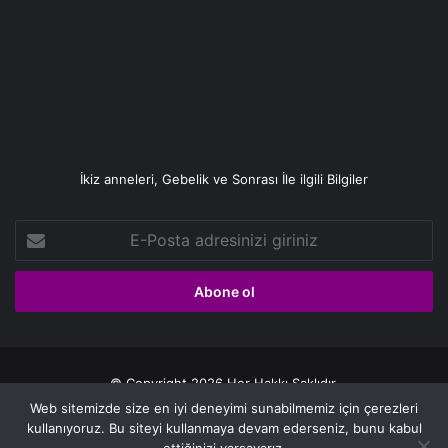
İkiz anneleri, Gebelik ve Sonrası İle ilgili Bilgiler
E-
Posta
adresinizi
giriniz
© Copyright 2026 Her Hakkı Saklıdır.
Web sitemizde size en iyi deneyimi sunabilmemiz için çerezleri
Gizlilik politikası
kullanıyoruz. Bu siteyi kullanmaya devam ederseniz, bunu kabul