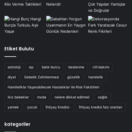
Etiket Bulutu
astroloji
aşı
balık burcu
beslenme
cilt bakımı
diyet
Gebelik Zehirlenmesi
güzellik
hamilelik
Hamilelikte Yaşanabilecek Hastalıklar Ve Risk Faktörleri
ikiz bebekler
moda
nelere dikkat edilmeli
sağlık
yemek
çocuk
İhtiyaç Kredisi-
İhtiyaç kredisi faiz oranları
kategoriler