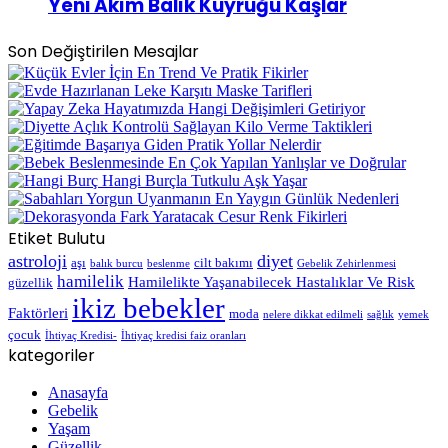
Yeni Akım Balık Kuyruğu Kaşlar
Son Değiştirilen Mesajlar
Etiket Bulutu
astroloji
diyet
aşı
cilt bakımı
balık burcu
beslenme
Gebelik Zehirlenmesi
hamilelik
Hamilelikte Yaşanabilecek Hastalıklar Ve Risk
güzellik
ikiz bebekler
Faktörleri
moda
nelere dikkat edilmeli
sağlık
yemek
çocuk
İhtiyaç Kredisi-
İhtiyaç kredisi faiz oranları
kategoriler
Anasayfa
Gebelik
Yaşam
Güzellik