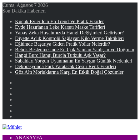
Cuma, Ağustos 7 2026
Son Dakika Haberleri
Küçük Evler İçin En Trend Ve Pratik Fikirler
Evde Hazırlanan Leke Karşıtı Maske Tarifleri
Yapay Zeka Hayatımızda Hangi Değişimleri Getiriyor?
Diyette Açlık Kontrolü Sağlayan Kilo Verme Taktikleri
Eğitimde Başarıya Giden Pratik Yollar Nelerdir?
Bebek Beslenmesinde En Çok Yapılan Yanlışlar ve Doğrular
Hangi Burç Hangi Burçla Tutkulu Aşk Yaşar?
Sabahları Yorgun Uyanmanın En Yaygın Günlük Nedenleri
Dekorasyonda Fark Yaratacak Cesur Renk Fikirleri
Göz Altı Morluklarına Karşı En Etkili Doğal Çözümler
Facebook
X
YouTube
Instagram
Kayıt
Ol
Rastgele
Makale
Kenar
Bölmesi
ANASAYFA