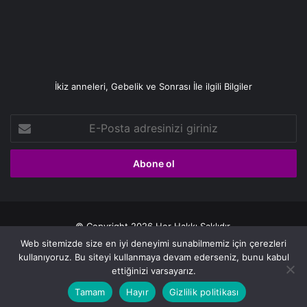
İkiz anneleri, Gebelik ve Sonrası İle ilgili Bilgiler
E-
Posta
adresinizi
giriniz
© Copyright 2026 Her Hakkı Saklıdır.
Web sitemizde size en iyi deneyimi sunabilmemiz için çerezleri
Gizlilik politikası
kullanıyoruz. Bu siteyi kullanmaya devam ederseniz, bunu kabul
ettiğinizi varsayarız.
Facebook
X
YouTube
Instagram
Tamam
Hayır
Gizlilik politikası