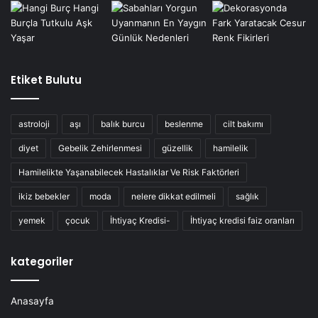
Etiket Bulutu
astroloji
aşı
balık burcu
beslenme
cilt bakımı
diyet
Gebelik Zehirlenmesi
güzellik
hamilelik
Hamilelikte Yaşanabilecek Hastalıklar Ve Risk Faktörleri
ikiz bebekler
moda
nelere dikkat edilmeli
sağlık
yemek
çocuk
İhtiyaç Kredisi-
İhtiyaç kredisi faiz oranları
kategoriler
Anasayfa