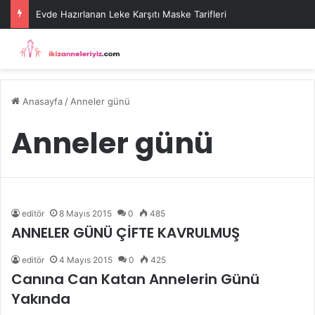
Evde Hazırlanan Leke Karşıtı Maske Tarifleri
Anasayfa
/
Anneler günü
Anneler günü
editör
8 Mayıs 2015
0
485
ANNELER GÜNÜ ÇİFTE KAVRULMUŞ
editör
4 Mayıs 2015
0
425
Canına Can Katan Annelerin Günü
Yakında