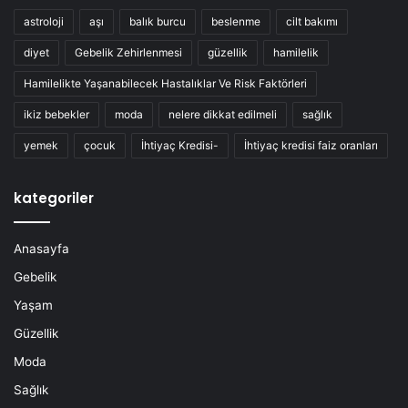
astroloji
aşı
balık burcu
beslenme
cilt bakımı
diyet
Gebelik Zehirlenmesi
güzellik
hamilelik
Hamilelikte Yaşanabilecek Hastalıklar Ve Risk Faktörleri
ikiz bebekler
moda
nelere dikkat edilmeli
sağlık
yemek
çocuk
İhtiyaç Kredisi-
İhtiyaç kredisi faiz oranları
kategoriler
Anasayfa
Gebelik
Yaşam
Güzellik
Moda
Sağlık