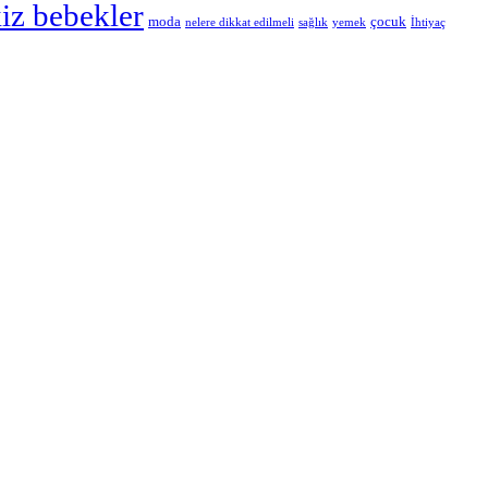
kiz bebekler
moda
çocuk
nelere dikkat edilmeli
sağlık
yemek
İhtiyaç