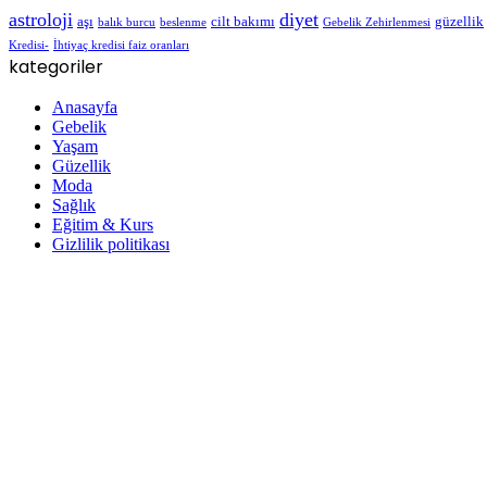
astroloji
diyet
aşı
cilt bakımı
güzellik
balık burcu
beslenme
Gebelik Zehirlenmesi
Kredisi-
İhtiyaç kredisi faiz oranları
kategoriler
Anasayfa
Gebelik
Yaşam
Güzellik
Moda
Sağlık
Eğitim & Kurs
Gizlilik politikası