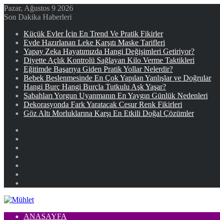
Pazar, Ağustos 9 2026
Son Dakika Haberleri
Küçük Evler İçin En Trend Ve Pratik Fikirler
Evde Hazırlanan Leke Karşıtı Maske Tarifleri
Yapay Zeka Hayatımızda Hangi Değişimleri Getiriyor?
Diyette Açlık Kontrolü Sağlayan Kilo Verme Taktikleri
Eğitimde Başarıya Giden Pratik Yollar Nelerdir?
Bebek Beslenmesinde En Çok Yapılan Yanlışlar ve Doğrular
Hangi Burç Hangi Burçla Tutkulu Aşk Yaşar?
Sabahları Yorgun Uyanmanın En Yaygın Günlük Nedenleri
Dekorasyonda Fark Yaratacak Cesur Renk Fikirleri
Göz Altı Morluklarına Karşı En Etkili Doğal Çözümler
Facebook
X
YouTube
Instagram
Kayıt
Ol
Rastgele
Makale
Kenar
Bölmesi
ANASAYFA