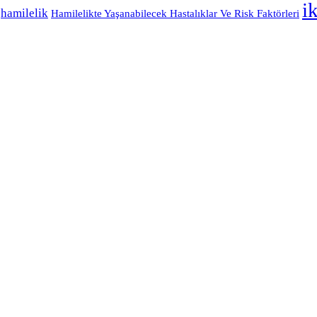
i
hamilelik
Hamilelikte Yaşanabilecek Hastalıklar Ve Risk Faktörleri