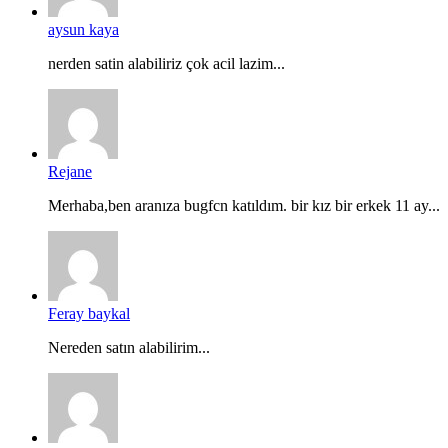
aysun kaya
nerden satin alabiliriz çok acil lazim...
Rejane
Merhaba,ben aranıza bugfcn katıldım. bir kız bir erkek 11 ay...
Feray baykal
Nereden satın alabilirim...